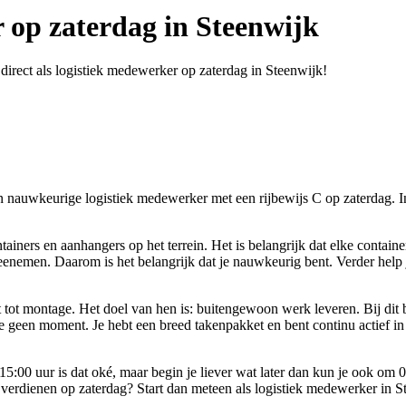
r op zaterdag in Steenwijk
 direct als logistiek medewerker op zaterdag in Steenwijk!
 en nauwkeurige logistiek medewerker met een rijbewijs C op zaterdag. I
ainers en aanhangers op het terrein. Het is belangrijk dat elke containe
meenemen. Daarom is het belangrijk dat je nauwkeurig bent. Verder help j
rt tot montage. Het doel van hen is: buitengewoon werk leveren. Bij dit
 je geen moment. Je hebt een breed takenpakket en bent continu actief in
t 15:00 uur is dat oké, maar begin je liever wat later dan kun je ook om 
bijverdienen op zaterdag? Start dan meteen als logistiek medewerker in S