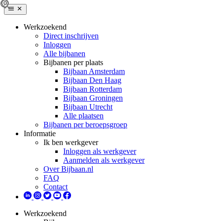
Werkzoekend
Direct inschrijven
Inloggen
Alle bijbanen
Bijbanen per plaats
Bijbaan Amsterdam
Bijbaan Den Haag
Bijbaan Rotterdam
Bijbaan Groningen
Bijbaan Utrecht
Alle plaatsen
Bijbanen per beroepsgroep
Informatie
Ik ben werkgever
Inloggen als werkgever
Aanmelden als werkgever
Over Bijbaan.nl
FAQ
Contact
Werkzoekend