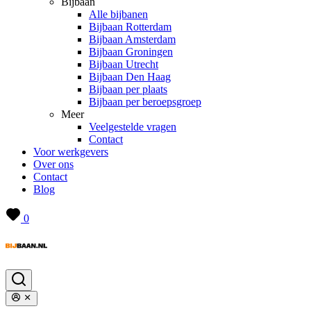
Bijbaan
Alle bijbanen
Bijbaan Rotterdam
Bijbaan Amsterdam
Bijbaan Groningen
Bijbaan Utrecht
Bijbaan Den Haag
Bijbaan per plaats
Bijbaan per beroepsgroep
Meer
Veelgestelde vragen
Contact
Voor werkgevers
Over ons
Contact
Blog
0