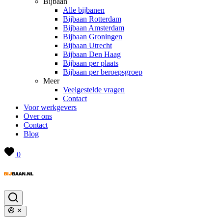
Bijbaan
Alle bijbanen
Bijbaan Rotterdam
Bijbaan Amsterdam
Bijbaan Groningen
Bijbaan Utrecht
Bijbaan Den Haag
Bijbaan per plaats
Bijbaan per beroepsgroep
Meer
Veelgestelde vragen
Contact
Voor werkgevers
Over ons
Contact
Blog
0