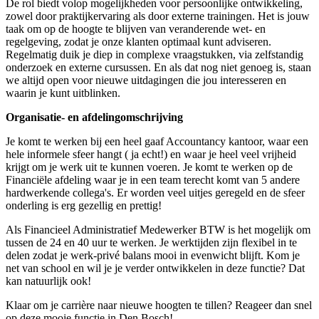
De rol biedt volop mogelijkheden voor persoonlijke ontwikkeling,
zowel door praktijkervaring als door externe trainingen. Het is jouw
taak om op de hoogte te blijven van veranderende wet- en
regelgeving, zodat je onze klanten optimaal kunt adviseren.
Regelmatig duik je diep in complexe vraagstukken, via zelfstandig
onderzoek en externe cursussen. En als dat nog niet genoeg is, staan
we altijd open voor nieuwe uitdagingen die jou interesseren en
waarin je kunt uitblinken.
Organisatie- en afdelingomschrijving
Je komt te werken bij een heel gaaf Accountancy kantoor, waar een
hele informele sfeer hangt ( ja echt!) en waar je heel veel vrijheid
krijgt om je werk uit te kunnen voeren. Je komt te werken op de
Financiële afdeling waar je in een team terecht komt van 5 andere
hardwerkende collega's. Er worden veel uitjes geregeld en de sfeer
onderling is erg gezellig en prettig!
Als Financieel Administratief Medewerker BTW is het mogelijk om
tussen de 24 en 40 uur te werken. Je werktijden zijn flexibel in te
delen zodat je werk-privé balans mooi in evenwicht blijft. Kom je
net van school en wil je je verder ontwikkelen in deze functie? Dat
kan natuurlijk ook!
Klaar om je carrière naar nieuwe hoogten te tillen? Reageer dan snel
op deze mooie functie in Den Bosch!