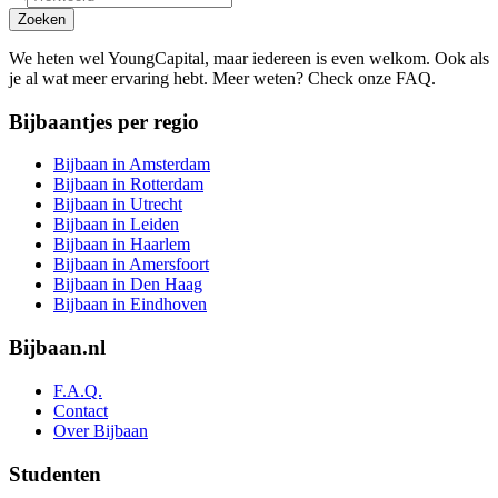
Zoeken
We heten wel YoungCapital, maar iedereen is even welkom. Ook als
je al wat meer ervaring hebt. Meer weten? Check onze FAQ.
Bijbaantjes per regio
Bijbaan in Amsterdam
Bijbaan in Rotterdam
Bijbaan in Utrecht
Bijbaan in Leiden
Bijbaan in Haarlem
Bijbaan in Amersfoort
Bijbaan in Den Haag
Bijbaan in Eindhoven
Bijbaan.nl
F.A.Q.
Contact
Over Bijbaan
Studenten