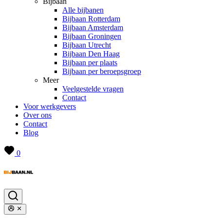
Bijbaan
Alle bijbanen
Bijbaan Rotterdam
Bijbaan Amsterdam
Bijbaan Groningen
Bijbaan Utrecht
Bijbaan Den Haag
Bijbaan per plaats
Bijbaan per beroepsgroep
Meer
Veelgestelde vragen
Contact
Voor werkgevers
Over ons
Contact
Blog
0