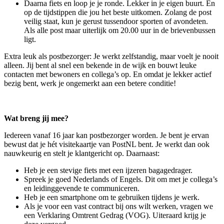
Daarna fiets en loop je je ronde. Lekker in je eigen buurt. En
op de tijdstippen die jou het beste uitkomen. Zolang de post
veilig staat, kun je gerust tussendoor sporten of avondeten.
Als alle post maar uiterlijk om 20.00 uur in de brievenbussen
ligt.
Extra leuk als postbezorger: Je werkt zelfstandig, maar voelt je nooit
alleen. Jij bent al snel een bekende in de wijk en bouwt leuke
contacten met bewoners en collega’s op. En omdat je lekker actief
bezig bent, werk je ongemerkt aan een betere conditie!
Wat breng jij mee?
Iedereen vanaf 16 jaar kan postbezorger worden. Je bent je ervan
bewust dat je hét visitekaartje van PostNL bent. Je werkt dan ook
nauwkeurig en stelt je klantgericht op. Daarnaast:
Heb je een stevige fiets met een ijzeren bagagedrager.
Spreek je goed Nederlands of Engels. Dit om met je collega’s
en leidinggevende te communiceren.
Heb je een smartphone om te gebruiken tijdens je werk.
Als je voor een vast contract bij ons wilt werken, vragen we
een Verklaring Omtrent Gedrag (VOG). Uiteraard krijg je