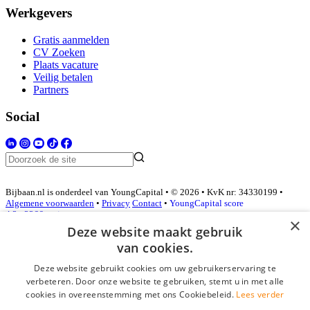
Werkgevers
Gratis aanmelden
CV Zoeken
Plaats vacature
Veilig betalen
Partners
Social
Bijbaan.nl is onderdeel van YoungCapital • © 2026 • KvK nr: 34330199 •
Algemene voorwaarden
•
Privacy
Contact
•
YoungCapital score
4.3 - 3366 reviews
×
Deze website maakt gebruik
van cookies.
Inloggen als bedrijf
Deze website gebruikt cookies om uw gebruikerservaring te
verbeteren. Door onze website te gebruiken, stemt u in met alle
E-mail
*
cookies in overeenstemming met ons Cookiebeleid.
Lees verder