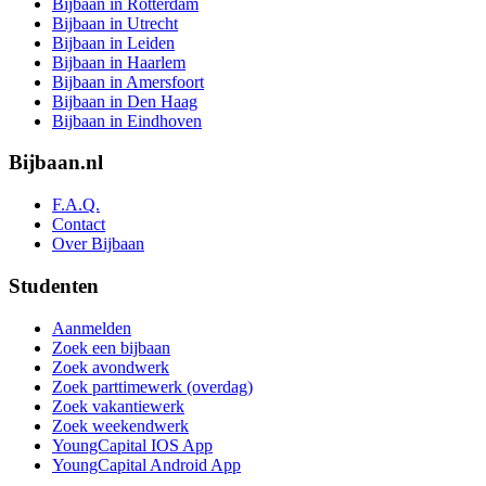
Bijbaan in Rotterdam
Bijbaan in Utrecht
Bijbaan in Leiden
Bijbaan in Haarlem
Bijbaan in Amersfoort
Bijbaan in Den Haag
Bijbaan in Eindhoven
Bijbaan.nl
F.A.Q.
Contact
Over Bijbaan
Studenten
Aanmelden
Zoek een bijbaan
Zoek avondwerk
Zoek parttimewerk (overdag)
Zoek vakantiewerk
Zoek weekendwerk
YoungCapital IOS App
YoungCapital Android App