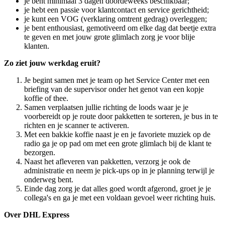
je bent minimaal 3 dagen doordeweeks beschikbaar;
je hebt een passie voor klantcontact en service gerichtheid;
je kunt een VOG (verklaring omtrent gedrag) overleggen;
je bent enthousiast, gemotiveerd om elke dag dat beetje extra
te geven en met jouw grote glimlach zorg je voor blije
klanten.
Zo ziet jouw werkdag eruit?
Je begint samen met je team op het Service Center met een
briefing van de supervisor onder het genot van een kopje
koffie of thee.
Samen verplaatsen jullie richting de loods waar je je
voorbereidt op je route door pakketten te sorteren, je bus in te
richten en je scanner te activeren.
Met een bakkie koffie naast je en je favoriete muziek op de
radio ga je op pad om met een grote glimlach bij de klant te
bezorgen.
Naast het afleveren van pakketten, verzorg je ook de
administratie en neem je pick-ups op in je planning terwijl je
onderweg bent.
Einde dag zorg je dat alles goed wordt afgerond, groet je je
collega's en ga je met een voldaan gevoel weer richting huis.
Over DHL Express