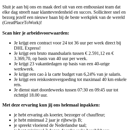
Sluit je aan bij ons en maak deel uit van een enthousiast team dat
elke dag streeft naar klanttevredenheid en succes. Solliciteer snel en
bezorg jezelf een nieuwe baan bij de beste werkplek van de wereld
(GreatPlaceToWork)!
Scan hier je arbeidsvoorwaarden:
Je krijgt een contract voor 24 tot 36 uur per week direct bij
DHL Express!
Je krijgt een bruto maandsalaris tussen € 2.591,12 en €
3.369,70, op basis van 40 uur per week.
Je krijgt 23 vakantiedagen op basis van een 40-urige
werkweek.
Je krijgt een cao à la carte budget van 6,24% van je salaris.
Je krijgt een reiskostenvergoeding tot maximaal 40 km enkele
reis.
Je dienst start doordeweeks tussen 07:30 en 09:45 uur tot
richttijd 18.00 uur.
Met deze ervaring kun jij ons helemaal inpakken:
je hebt ervaring als koerier, bezorger of chauffeur;
je hebt minimaal 2 jaar je rijbewijs B;
je spreekt vloeiend de Nederlandse taal;