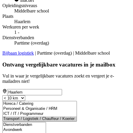
Inactief
Opleidingsniveaus
Middelbare school
Plaats
Haarlem
Werkuren per week
1 -
Dienstverbanden
Parttime (overdag)
Bijbaan logistiek
| Parttime (overdag) | Middelbare school
Ontvang vergelijkbare vacatures in je mailbox
Vul in waar je vergelijkbare vacatures zoekt en vergeet je e-
mailadres niet!
If
you
are
a
human,
ignore
this
field