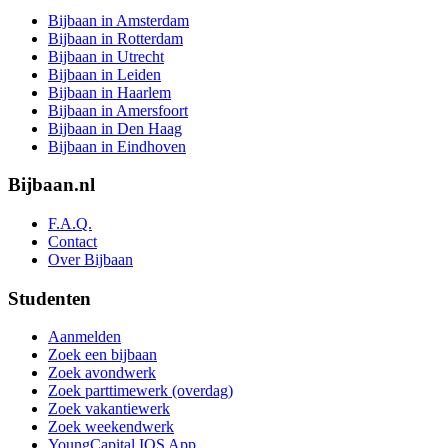
Bijbaan in Amsterdam
Bijbaan in Rotterdam
Bijbaan in Utrecht
Bijbaan in Leiden
Bijbaan in Haarlem
Bijbaan in Amersfoort
Bijbaan in Den Haag
Bijbaan in Eindhoven
Bijbaan.nl
F.A.Q.
Contact
Over Bijbaan
Studenten
Aanmelden
Zoek een bijbaan
Zoek avondwerk
Zoek parttimewerk (overdag)
Zoek vakantiewerk
Zoek weekendwerk
YoungCapital IOS App