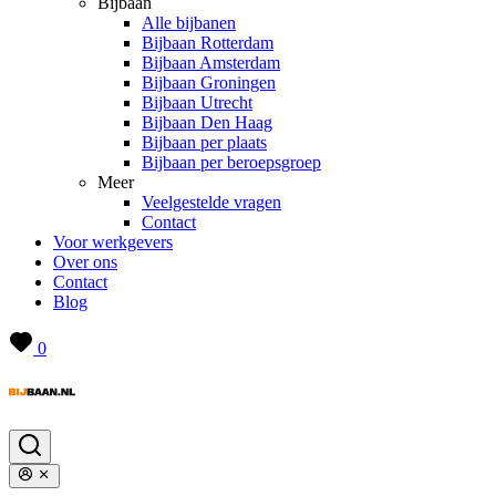
Bijbaan
Alle bijbanen
Bijbaan Rotterdam
Bijbaan Amsterdam
Bijbaan Groningen
Bijbaan Utrecht
Bijbaan Den Haag
Bijbaan per plaats
Bijbaan per beroepsgroep
Meer
Veelgestelde vragen
Contact
Voor werkgevers
Over ons
Contact
Blog
0