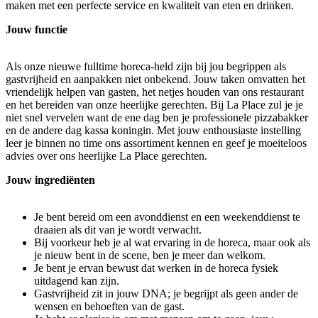
maken met een perfecte service en kwaliteit van eten en drinken.
Jouw functie
Als onze nieuwe fulltime horeca-held zijn bij jou begrippen als
gastvrijheid en aanpakken niet onbekend. Jouw taken omvatten het
vriendelijk helpen van gasten, het netjes houden van ons restaurant
en het bereiden van onze heerlijke gerechten. Bij La Place zul je je
niet snel vervelen want de ene dag ben je professionele pizzabakker
en de andere dag kassa koningin. Met jouw enthousiaste instelling
leer je binnen no time ons assortiment kennen en geef je moeiteloos
advies over ons heerlijke La Place gerechten.
Jouw ingrediënten
Je bent bereid om een avonddienst en een weekenddienst te
draaien als dit van je wordt verwacht.
Bij voorkeur heb je al wat ervaring in de horeca, maar ook als
je nieuw bent in de scene, ben je meer dan welkom.
Je bent je ervan bewust dat werken in de horeca fysiek
uitdagend kan zijn.
Gastvrijheid zit in jouw DNA; je begrijpt als geen ander de
wensen en behoeften van de gast.