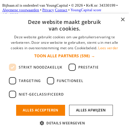
Bijbaan.nl is onderdeel van YoungCapital • © 2026 • KvK nr: 34330199 •
Algemene voorwaarden
•
Privacy
Contact
•
YoungCapital score
4.3 - 3366 reviews
×
Deze website maakt gebruik
van cookies.
Inloggen als bedrijf
Deze website gebruikt cookies om uw gebruikerservaring te
verbeteren. Door onze website te gebruiken, stemt u in met alle
E-mail
*
cookies in overeenstemming met ons Cookiebeleid.
Lees verder
TOON ALLE PARTNERS
(598) →
Wachtwoord
STRIKT NOODZAKELIJK
PRESTATIE
login gegevens onthouden
Wachtwoord vergeten?
login
TARGETING
FUNCTIONEEL
Bedrijf aanmelden
NIET-GECLASSIFICEERD
Na het aanmelden kun je meteen je vacature plaatsen en heb je je
nieuwe collega/werknemer zo gevonden!
ALLES ACCEPTEREN
ALLES AFWIJZEN
Heb je nog geen gratis bedrijfsprofiel?
DETAILS WEERGEVEN
Bedrijf aanmelden