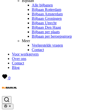
Bijbaan
Alle bijbanen
Bijbaan Rotterdam
Bijbaan Amsterdam
Bijbaan Groningen
Bijbaan Utrecht
Bijbaan Den Haag
Bijbaan per plaats
Bijbaan per beroepsgroep
Meer
Veelgestelde vragen
Contact
Voor werkgevers
Over ons
Contact
Blog
0