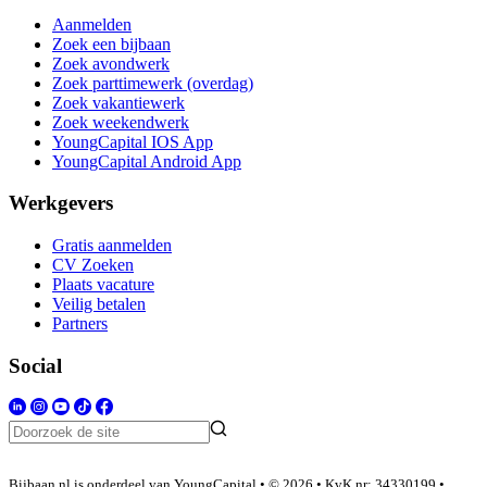
Aanmelden
Zoek een bijbaan
Zoek avondwerk
Zoek parttimewerk (overdag)
Zoek vakantiewerk
Zoek weekendwerk
YoungCapital IOS App
YoungCapital Android App
Werkgevers
Gratis aanmelden
CV Zoeken
Plaats vacature
Veilig betalen
Partners
Social
Bijbaan.nl is onderdeel van YoungCapital • © 2026 • KvK nr: 34330199 •