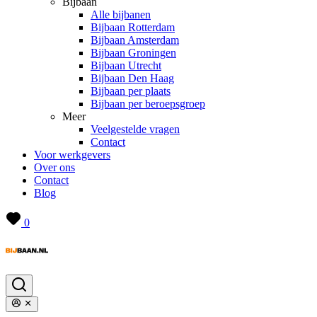
Bijbaan
Alle bijbanen
Bijbaan Rotterdam
Bijbaan Amsterdam
Bijbaan Groningen
Bijbaan Utrecht
Bijbaan Den Haag
Bijbaan per plaats
Bijbaan per beroepsgroep
Meer
Veelgestelde vragen
Contact
Voor werkgevers
Over ons
Contact
Blog
0