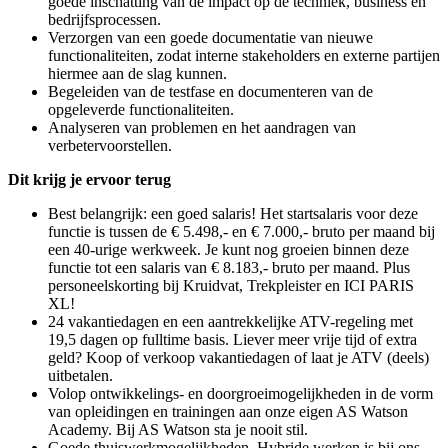
goede inschatting van de impact op de techniek, business en
bedrijfsprocessen.
Verzorgen van een goede documentatie van nieuwe
functionaliteiten, zodat interne stakeholders en externe partijen
hiermee aan de slag kunnen.
Begeleiden van de testfase en documenteren van de
opgeleverde functionaliteiten.
Analyseren van problemen en het aandragen van
verbetervoorstellen.
Dit krijg je ervoor terug
Best belangrijk: een goed salaris! Het startsalaris voor deze
functie is tussen de € 5.498,- en € 7.000,- bruto per maand bij
een 40-urige werkweek. Je kunt nog groeien binnen deze
functie tot een salaris van € 8.183,- bruto per maand. Plus
personeelskorting bij Kruidvat, Trekpleister en ICI PARIS
XL!
24 vakantiedagen en een aantrekkelijke ATV-regeling met
19,5 dagen op fulltime basis. Liever meer vrije tijd of extra
geld? Koop of verkoop vakantiedagen of laat je ATV (deels)
uitbetalen.
Volop ontwikkelings- en doorgroeimogelijkheden in de vorm
van opleidingen en trainingen aan onze eigen AS Watson
Academy. Bij AS Watson sta je nooit stil.
Goede thuiswerkmogelijkheden. Hybride werken is bij ons