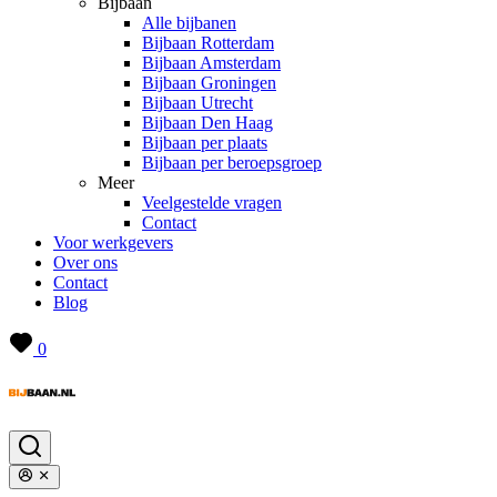
Bijbaan
Alle bijbanen
Bijbaan Rotterdam
Bijbaan Amsterdam
Bijbaan Groningen
Bijbaan Utrecht
Bijbaan Den Haag
Bijbaan per plaats
Bijbaan per beroepsgroep
Meer
Veelgestelde vragen
Contact
Voor werkgevers
Over ons
Contact
Blog
0