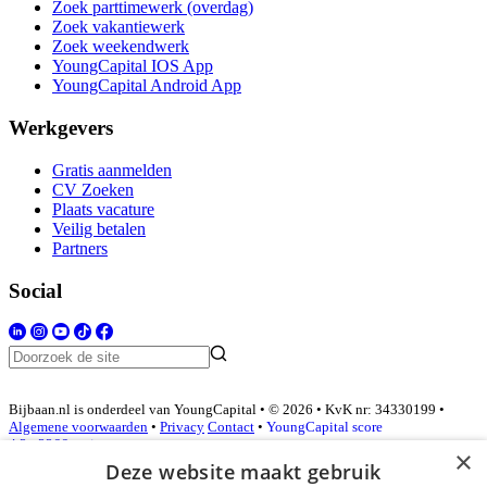
Zoek parttimewerk (overdag)
Zoek vakantiewerk
Zoek weekendwerk
YoungCapital IOS App
YoungCapital Android App
Werkgevers
Gratis aanmelden
CV Zoeken
Plaats vacature
Veilig betalen
Partners
Social
Bijbaan.nl is onderdeel van YoungCapital • © 2026 • KvK nr: 34330199 •
Algemene voorwaarden
•
Privacy
Contact
•
YoungCapital score
4.3 - 3366 reviews
×
Deze website maakt gebruik