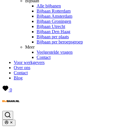
Bijbaan
Alle bijbanen
Bijbaan Rotterdam
Bijbaan Amsterdam
Bijbaan Groningen
Bijbaan Utrecht
Bijbaan Den Haag
Bijbaan per plaats
Bijbaan per beroepsgroep
Meer
Veelgestelde vragen
Contact
Voor werkgevers
Over ons
Contact
Blog
0