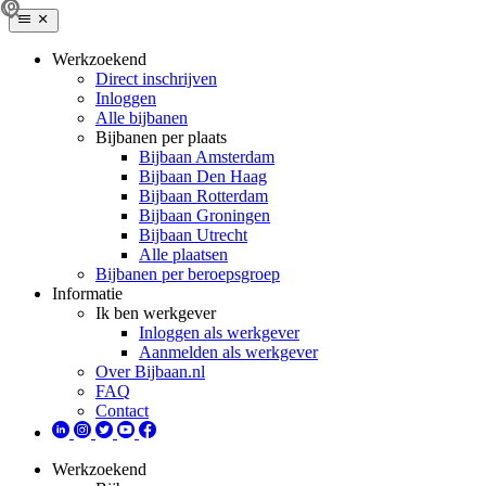
Werkzoekend
Direct inschrijven
Inloggen
Alle bijbanen
Bijbanen per plaats
Bijbaan Amsterdam
Bijbaan Den Haag
Bijbaan Rotterdam
Bijbaan Groningen
Bijbaan Utrecht
Alle plaatsen
Bijbanen per beroepsgroep
Informatie
Ik ben werkgever
Inloggen als werkgever
Aanmelden als werkgever
Over Bijbaan.nl
FAQ
Contact
Werkzoekend