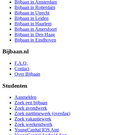
Bijbaan in Amsterdam
Bijbaan in Rotterdam
Bijbaan in Utrecht
Bijbaan in Leiden
Bijbaan in Haarlem
Bijbaan in Amersfoort
Bijbaan in Den Haag
Bijbaan in Eindhoven
Bijbaan.nl
F.A.Q.
Contact
Over Bijbaan
Studenten
Aanmelden
Zoek een bijbaan
Zoek avondwerk
Zoek parttimewerk (overdag)
Zoek vakantiewerk
Zoek weekendwerk
YoungCapital IOS App