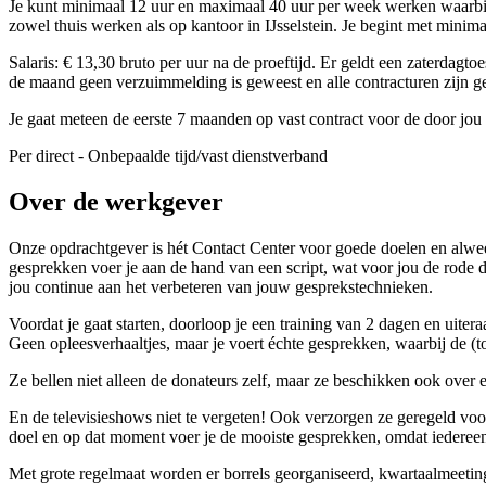
Je kunt minimaal 12 uur en maximaal 40 uur per week werken waarbij j
zowel thuis werken als op kantoor in IJsselstein. Je begint met mini
Salaris: € 13,30 bruto per uur na de proeftijd. Er geldt een zaterdagt
de maand geen verzuimmelding is geweest en alle contracturen zijn g
Je gaat meteen de eerste 7 maanden op vast contract voor de door jou 
Per direct - Onbepaalde tijd/vast dienstverband
Over de werkgever
Onze opdrachtgever is hét Contact Center voor goede doelen en alweer 
gesprekken voer je aan de hand van een script, wat voor jou de rode dr
jou continue aan het verbeteren van jouw gesprekstechnieken.
Voordat je gaat starten, doorloop je een training van 2 dagen en uiter
Geen opleesverhaaltjes, maar je voert échte gesprekken, waarbij de (
Ze bellen niet alleen de donateurs zelf, maar ze beschikken ook over
En de televisieshows niet te vergeten! Ook verzorgen ze geregeld vo
doel en op dat moment voer je de mooiste gesprekken, omdat iedereen
Met grote regelmaat worden er borrels georganiseerd, kwartaalmeetin