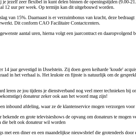
e jezelf zeer flexibel in kunt delen binnen de openingstijden (9.00-21
maal 12 uur per week. Op termijn kan dit uitgebouwd worden.
oeslag van 15%. Daarnaast is er verzuimbonus van kracht, deze bedraagt p
ewerkt. Dit conform CAO Facilitaire Contactcenters.
gewenste aantal uren, hierna volgt een jaarcontract en daaropvolgend b
14 jaar gevestigd in IJsselstein. Zij doen geen keiharde 'koude' acquis
aad in het verhaal is. Het leukste en fijnste is natuurlijk om de gespr
aard leren ze jou tijdens je dienstverband nog veel meer technieken bij
toekomstige) donateur zeker ook aan het woord mag zijn!
 een inbound afdeling, waar ze de klantenservice mogen verzorgen voor
or bekende en grote televisieshows de opvang om donateurs te mogen v
 die belt ook donateur wil worden
gs met een diner en een maandelijkse nieuwsbrief die grotendeels doo