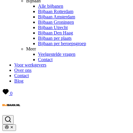
Bijbaan
Alle bijbanen
Bijbaan Rotterdam
Bijbaan Amsterdam
Bijbaan Groningen
Bijbaan Utrecht
Bijbaan Den Haag
Bijbaan per plaats
Bijbaan per beroepsgroep
Meer
Veelgestelde vragen
Contact
Voor werkgevers
Over ons
Contact
Blog
0