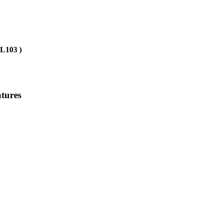
BL103 )
tures