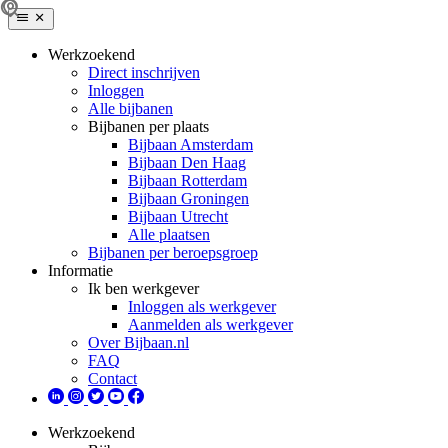
Werkzoekend
Direct inschrijven
Inloggen
Alle bijbanen
Bijbanen per plaats
Bijbaan Amsterdam
Bijbaan Den Haag
Bijbaan Rotterdam
Bijbaan Groningen
Bijbaan Utrecht
Alle plaatsen
Bijbanen per beroepsgroep
Informatie
Ik ben werkgever
Inloggen als werkgever
Aanmelden als werkgever
Over Bijbaan.nl
FAQ
Contact
Werkzoekend