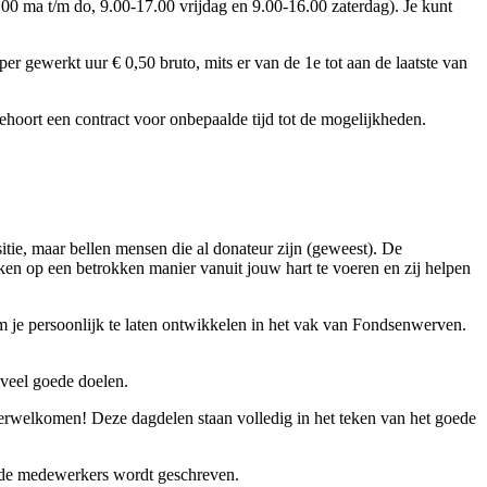
.00 ma t/m do, 9.00-17.00 vrijdag en 9.00-16.00 zaterdag). Je kunt
er gewerkt uur € 0,50 bruto, mits er van de 1e tot aan de laatste van
ehoort een contract voor onbepaalde tijd tot de mogelijkheden.
itie, maar bellen mensen die al donateur zijn (geweest). De
ekken op een betrokken manier vanuit jouw hart te voeren en zij helpen
 om je persoonlijk te laten ontwikkelen in het vak van Fondsenwerven.
 veel goede doelen.
erwelkomen! Deze dagdelen staan volledig in het teken van het goede
r de medewerkers wordt geschreven.