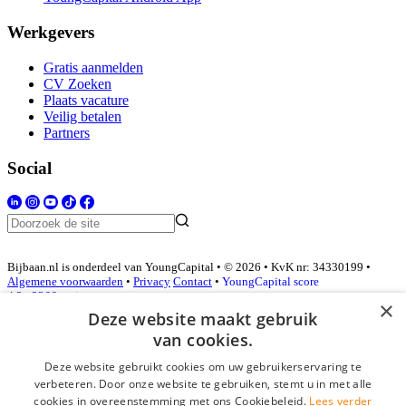
Werkgevers
Gratis aanmelden
CV Zoeken
Plaats vacature
Veilig betalen
Partners
Social
Bijbaan.nl is onderdeel van YoungCapital • © 2026 • KvK nr: 34330199 •
Algemene voorwaarden
•
Privacy
Contact
•
YoungCapital score
4.3 - 3366 reviews
×
Deze website maakt gebruik
van cookies.
Inloggen als bedrijf
Deze website gebruikt cookies om uw gebruikerservaring te
verbeteren. Door onze website te gebruiken, stemt u in met alle
E-mail
*
cookies in overeenstemming met ons Cookiebeleid.
Lees verder