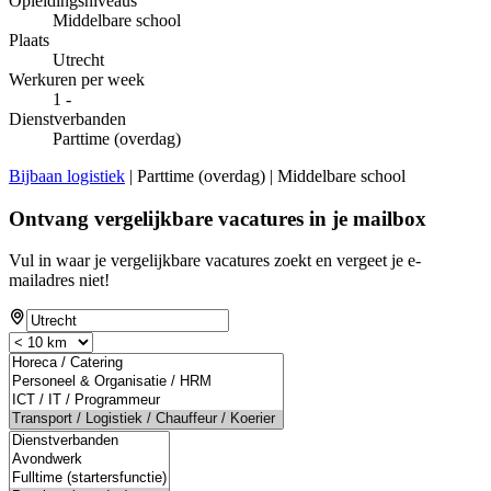
Opleidingsniveaus
Middelbare school
Plaats
Utrecht
Werkuren per week
1 -
Dienstverbanden
Parttime (overdag)
Bijbaan logistiek
| Parttime (overdag) | Middelbare school
Ontvang vergelijkbare vacatures in je mailbox
Vul in waar je vergelijkbare vacatures zoekt en vergeet je e-
mailadres niet!
If
you
are
a
human,
ignore
this
field