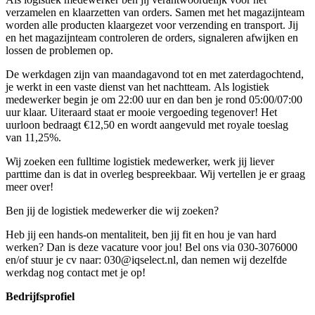
verzamelen en klaarzetten van orders. Samen met het magazijnteam
worden alle producten klaargezet voor verzending en transport. Jij
en het magazijnteam controleren de orders, signaleren afwijken en
lossen de problemen op.
De werkdagen zijn van maandagavond tot en met zaterdagochtend,
je werkt in een vaste dienst van het nachtteam. Als logistiek
medewerker begin je om 22:00 uur en dan ben je rond 05:00/07:00
uur klaar. Uiteraard staat er mooie vergoeding tegenover! Het
uurloon bedraagt €12,50 en wordt aangevuld met royale toeslag
van 11,25%.
Wij zoeken een fulltime logistiek medewerker, werk jij liever
parttime dan is dat in overleg bespreekbaar. Wij vertellen je er graag
meer over!
Ben jij de logistiek medewerker die wij zoeken?
Heb jij een hands-on mentaliteit, ben jij fit en hou je van hard
werken? Dan is deze vacature voor jou! Bel ons via 030-3076000
en/of stuur je cv naar: 030@iqselect.nl, dan nemen wij dezelfde
werkdag nog contact met je op!
Bedrijfsprofiel