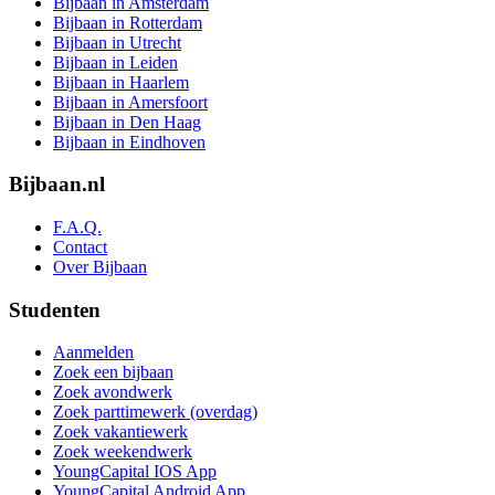
Bijbaan in Amsterdam
Bijbaan in Rotterdam
Bijbaan in Utrecht
Bijbaan in Leiden
Bijbaan in Haarlem
Bijbaan in Amersfoort
Bijbaan in Den Haag
Bijbaan in Eindhoven
Bijbaan.nl
F.A.Q.
Contact
Over Bijbaan
Studenten
Aanmelden
Zoek een bijbaan
Zoek avondwerk
Zoek parttimewerk (overdag)
Zoek vakantiewerk
Zoek weekendwerk
YoungCapital IOS App
YoungCapital Android App