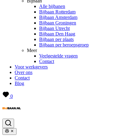
Bijbaan
Alle bijbanen
Bijbaan Rotterdam
Bijbaan Amsterdam
Bijbaan Groningen
Bijbaan Utrecht
Bijbaan Den Haag
Bijbaan per plaats
Bijbaan per beroepsgroep
Meer
Veelgestelde vragen
Contact
Voor werkgevers
Over ons
Contact
Blog
0