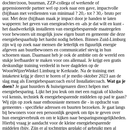
dochter/zoon, buurman, ZZP-collega of werkende of
gepensioneerde partner wel op zoek naar een gave, impactvolle
(bij)baan met verdiensten van minimaal ? 20,- tot ? 30,- bruto per
uur. Met deze (bij)baan maak je impact door je handen te laten
wapperen: het geven van energieadvies en -als je dat wilt en kunt -
het daadwerkelijk installeren van energiebesparende maatregelen
voor bewoners uit mogelijk jouw eigen buurt en gemeente die deze
energiebespaarhulp het hardst nodig hebben. Binnen Zuid-Limburg
zijn wij op zoek naar mensen die letterlijk en figuurlijk energie
afgeven aan buurtbewoners en communicatief stevig in hun
schoenen staan. Daarnaast heb je ook de ambitie om de wereld een
stukje leefbaarder te maken voor ons allemaal. Je krijgt een gratis
deskundige training verdeeld in twee dagdelen op de
WoonWijzerWinkel Limburg te Kerkrade. Na de training met
intaketest krijg je direct te horen of je medio oktober 2023 aan de
slag mag als Energiebespaarcoach en/of Installatiecoach.
Wat ga je
doen?
Je gaat huurders & huiseigenaren direct helpen met
energiebesparing. Lijkt het jou leuk om met een rugzak of klusbus
vol kennis, techniek & energiebesparende middelen op pad te gaan?
Wij zijn op zoek naar enthousiaste mensen die - in opdracht van
gemeentes - specifieke adressen en buurten bezoeken. Je gaat langs
bij bewoners voor een persoonlijk gesprek om tips te geven over
hun energieverbruik en om te kijken naar besparingsmogelijkheden.
Hierbij vraag je aandacht voor de kleine energiebesparende
middelen (bijv. Zijn er al tochtstrips geplakt of gebruikt men al