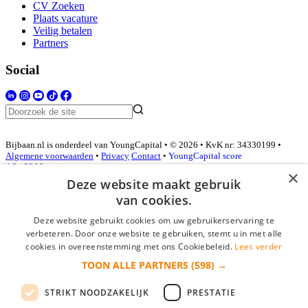
CV Zoeken
Plaats vacature
Veilig betalen
Partners
Social
Bijbaan.nl is onderdeel van YoungCapital • © 2026 • KvK nr: 34330199 •
Algemene voorwaarden
•
Privacy
Contact
•
YoungCapital score
4.3 - 3366 reviews
×
Deze website maakt gebruik
van cookies.
Inloggen als bedrijf
Deze website gebruikt cookies om uw gebruikerservaring te
verbeteren. Door onze website te gebruiken, stemt u in met alle
E-mail
*
cookies in overeenstemming met ons Cookiebeleid.
Lees verder
TOON ALLE PARTNERS
(598) →
Wachtwoord
STRIKT NOODZAKELIJK
PRESTATIE
login gegevens onthouden