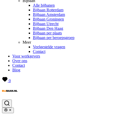
Bijbaan
Alle bijbanen
Bijbaan Rotterdam
Bijbaan Amsterdam
Bijbaan Groningen
Bijbaan Utrecht
Bijbaan Den Haag
Bijbaan per plaats
Bijbaan per beroepsgroep
Meer
Veelgestelde vragen
Contact
Voor werkgevers
Over ons
Contact
Blog
0