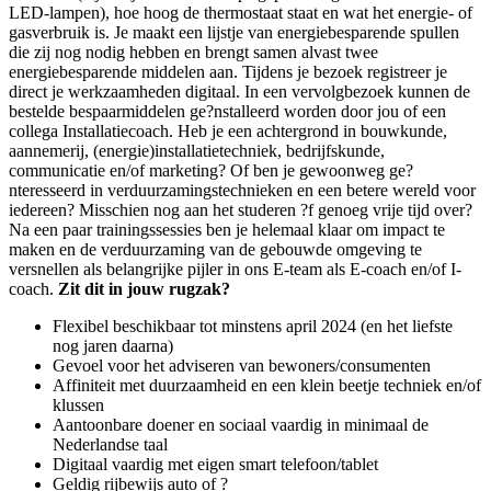
LED-lampen), hoe hoog de thermostaat staat en wat het energie- of
gasverbruik is. Je maakt een lijstje van energiebesparende spullen
die zij nog nodig hebben en brengt samen alvast twee
energiebesparende middelen aan. Tijdens je bezoek registreer je
direct je werkzaamheden digitaal. In een vervolgbezoek kunnen de
bestelde bespaarmiddelen ge?nstalleerd worden door jou of een
collega Installatiecoach. Heb je een achtergrond in bouwkunde,
aannemerij, (energie)installatietechniek, bedrijfskunde,
communicatie en/of marketing? Of ben je gewoonweg ge?
nteresseerd in verduurzamingstechnieken en een betere wereld voor
iedereen? Misschien nog aan het studeren ?f genoeg vrije tijd over?
Na een paar trainingssessies ben je helemaal klaar om impact te
maken en de verduurzaming van de gebouwde omgeving te
versnellen als belangrijke pijler in ons E-team als E-coach en/of I-
coach.
Zit dit in jouw rugzak?
Flexibel beschikbaar tot minstens april 2024 (en het liefste
nog jaren daarna)
Gevoel voor het adviseren van bewoners/consumenten
Affiniteit met duurzaamheid en een klein beetje techniek en/of
klussen
Aantoonbare doener en sociaal vaardig in minimaal de
Nederlandse taal
Digitaal vaardig met eigen smart telefoon/tablet
Geldig rijbewijs auto of ?