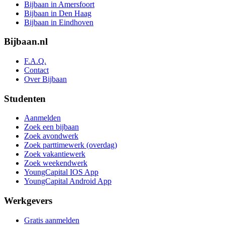
Bijbaan in Amersfoort
Bijbaan in Den Haag
Bijbaan in Eindhoven
Bijbaan.nl
F.A.Q.
Contact
Over Bijbaan
Studenten
Aanmelden
Zoek een bijbaan
Zoek avondwerk
Zoek parttimewerk (overdag)
Zoek vakantiewerk
Zoek weekendwerk
YoungCapital IOS App
YoungCapital Android App
Werkgevers
Gratis aanmelden