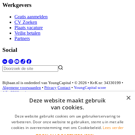
Werkgevers
Gratis aanmelden
CV Zoeken
Plaats vacature
Veilig betalen
Partners
Social
Bijbaan.nl is onderdeel van YoungCapital • © 2026 • KvK nr: 34330199 •
Algemene voorwaarden
•
Privacy
Contact
•
YoungCapital score
4.3 - 3366 reviews
×
Deze website maakt gebruik
van cookies.
Inloggen als bedrijf
Deze website gebruikt cookies om uw gebruikerservaring te
verbeteren. Door onze website te gebruiken, stemt u in met alle
E-mail
*
cookies in overeenstemming met ons Cookiebeleid.
Lees verder