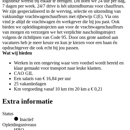
logistieke wereld bij elkaar te brengen. Dit doen we 24 uur per dag,
7 dagen per week. 24/7 drive is hét uitzendbureau voor chauffeurs.
We zijn gespecialiseerd in de werving, selectie en uitzending van
vakkundige vrachtwagenchauffeurs met rijbewijs C(E). Via ons
vind je altijd de vrachtwagen én werkgever die bij jou past. Ook
bieden we opleidingstrajecten aan voor de vrachtwagenchauffeurs
van morgen en verzorgen we het verplichte nascholingstraject
volgens de richtlijnen van Code 95. Door ons grote aanbod aan
vacatures heb je meer keuze en kun je kiezen voor een baan én
opdrachtgever die ook echt bij jou passen.
Wat wij bieden
Werken in een omgeving waar vers voedsel wordt bereid en
klaar gemaakt voor transport naar leuke klanten.
CAO GIL
Een salaris van € 16,84 per uur
25 vakantiedagen
Km vergoeding vanaf 10 km t/m 20 km a € 0,21
Extra informatie
Status
Inactief
Opleidingsniveaus
HBO