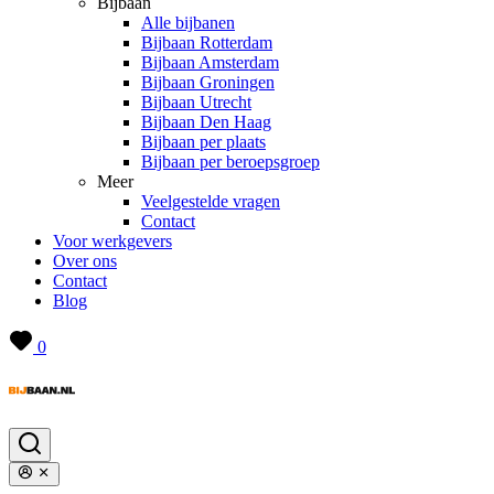
Bijbaan
Alle bijbanen
Bijbaan Rotterdam
Bijbaan Amsterdam
Bijbaan Groningen
Bijbaan Utrecht
Bijbaan Den Haag
Bijbaan per plaats
Bijbaan per beroepsgroep
Meer
Veelgestelde vragen
Contact
Voor werkgevers
Over ons
Contact
Blog
0