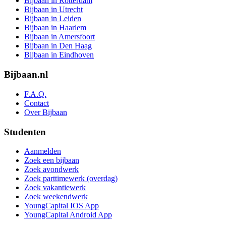
Bijbaan in Rotterdam
Bijbaan in Utrecht
Bijbaan in Leiden
Bijbaan in Haarlem
Bijbaan in Amersfoort
Bijbaan in Den Haag
Bijbaan in Eindhoven
Bijbaan.nl
F.A.Q.
Contact
Over Bijbaan
Studenten
Aanmelden
Zoek een bijbaan
Zoek avondwerk
Zoek parttimewerk (overdag)
Zoek vakantiewerk
Zoek weekendwerk
YoungCapital IOS App
YoungCapital Android App