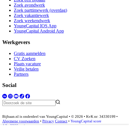
Zoek avondwerk
Zoek parttimewerk (overdag)
Zoek vakantiewerk
Zoek weekendwerk
YoungCapital IOS App
YoungCapital Android App
Werkgevers
Gratis aanmelden
CV Zoeken
Plaats vacature
Veilig betalen
Partners
Social
Bijbaan.nl is onderdeel van YoungCapital • © 2026 • KvK nr: 34330199 •
Algemene voorwaarden
•
Privacy
Contact
•
YoungCapital score
4.3 - 3366 reviews