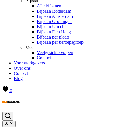
Bijbaan
Alle bijbanen
Bijbaan Rotterdam
Bijbaan Amsterdam
Bijbaan Groningen
Bijbaan Utrecht
Bijbaan Den Haag
Bijbaan per plaats
Bijbaan per beroepsgroep
Meer
Veelgestelde vragen
Contact
Voor werkgevers
Over ons
Contact
Blog
0