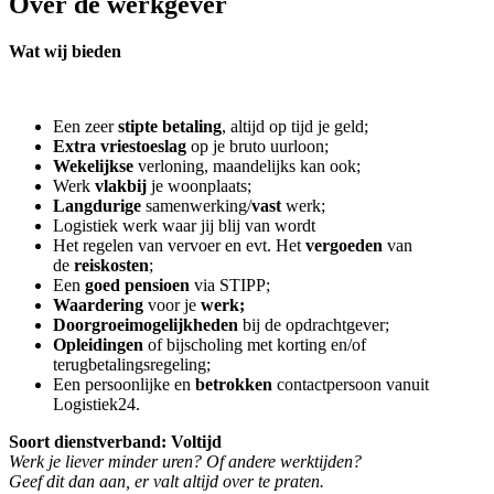
Over de werkgever
Wat wij bieden
Een zeer
stipte betaling
, altijd op tijd je geld;
Extra vriestoeslag
op je bruto uurloon;
Wekelijkse
verloning, maandelijks kan ook;
Werk
vlakbij
je woonplaats;
Langdurige
samenwerking/
vast
werk;
Logistiek werk waar jij blij van wordt
Het regelen van vervoer en evt. Het
vergoeden
van
de
reiskosten
;
Een
goed pensioen
via STIPP;
Waardering
voor je
werk;
Doorgroeimogelijkheden
bij de opdrachtgever;
Opleidingen
of bijscholing met korting en/of
terugbetalingsregeling;
Een persoonlijke en
betrokken
contactpersoon vanuit
Logistiek24.
Soort dienstverband: Voltijd
Werk je liever minder uren? Of andere werktijden?
Geef dit dan aan, er valt altijd over te praten.