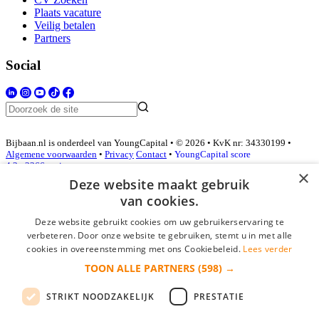
Plaats vacature
Veilig betalen
Partners
Social
Bijbaan.nl is onderdeel van YoungCapital • © 2026 • KvK nr: 34330199 •
Algemene voorwaarden
•
Privacy
Contact
•
YoungCapital score
4.3 - 3366 reviews
×
Deze website maakt gebruik
van cookies.
Inloggen als bedrijf
Deze website gebruikt cookies om uw gebruikerservaring te
verbeteren. Door onze website te gebruiken, stemt u in met alle
E-mail
*
cookies in overeenstemming met ons Cookiebeleid.
Lees verder
TOON ALLE PARTNERS
(598) →
Wachtwoord
STRIKT NOODZAKELIJK
PRESTATIE
login gegevens onthouden
Wachtwoord vergeten?