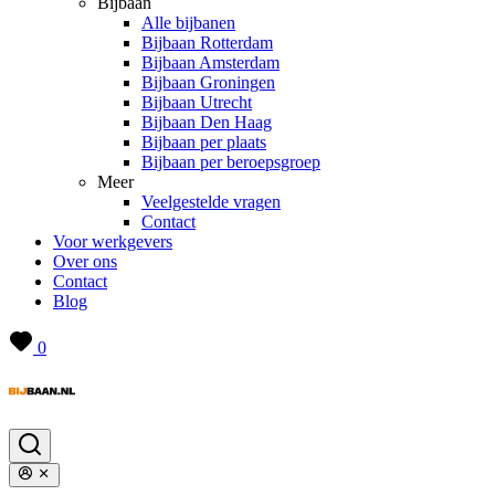
Bijbaan
Alle bijbanen
Bijbaan Rotterdam
Bijbaan Amsterdam
Bijbaan Groningen
Bijbaan Utrecht
Bijbaan Den Haag
Bijbaan per plaats
Bijbaan per beroepsgroep
Meer
Veelgestelde vragen
Contact
Voor werkgevers
Over ons
Contact
Blog
0