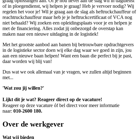
graag oplossingen aan. Of je nou liever aan de slag wil in dagdienst
of in ploegendienst, wij helpen je graag! Heb je vervoer nodig? Wij
regelen het voor je! Wil je graag aan de slag als heftruckchauffeur of
reachtruckchauffeur maar heb je je heftruckcertificaat of VCA nog
niet behaald? Wij zoeken een opleidingsplaats voor je en helpen je
met de financiering. Alles zodat jij onbezorgd de overstap kan
maken naar een nieuwe uitdaging in de logistiek!
Met het grootste aanbod aan banen bij betrouwbare opdrachtgevers
in de logistieke sector doen wij elke dag waar we goed in zijn, jou
aan een nieuwe baan helpen! Want een baan die perfect bij je past,
daar worden wij blij van!
Dus wat we ook allemaal van je vragen, we zullen altijd beginnen
met...
'Wat zou jij willen?'
Lijkt dit je wat? Reageer direct op de vacature!
Reageer op deze vacature óf bel direct voor meer informatie
naar:
010-2600 180.
Over de werkgever
Wat wij bieden