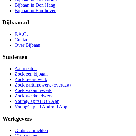
Bijbaan in Den Haag
Bijbaan in Eindhoven
Bijbaan.nl
F.A.Q.
Contact
Over Bijbaan
Studenten
Aanmelden
Zoek een bijbaan
Zoek avondwerk
Zoek parttimewerk (overdag)
Zoek vakantiewerk
Zoek weekendwerk
YoungCapital IOS App
YoungCapital Android App
Werkgevers
Gratis aanmelden
CV Zoeken