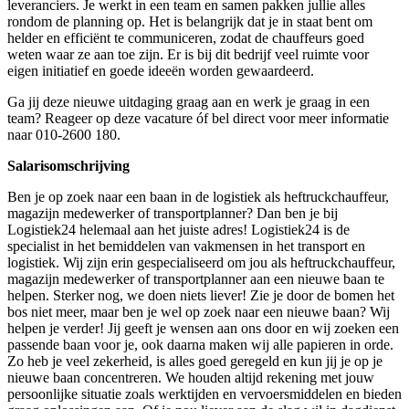
leveranciers. Je werkt in een team en samen pakken jullie alles
rondom de planning op. Het is belangrijk dat je in staat bent om
helder en efficiënt te communiceren, zodat de chauffeurs goed
weten waar ze aan toe zijn. Er is bij dit bedrijf veel ruimte voor
eigen initiatief en goede ideeën worden gewaardeerd.
Ga jij deze nieuwe uitdaging graag aan en werk je graag in een
team? Reageer op deze vacature óf bel direct voor meer informatie
naar 010-2600 180.
Salarisomschrijving
Ben je op zoek naar een baan in de logistiek als heftruckchauffeur,
magazijn medewerker of transportplanner? Dan ben je bij
Logistiek24 helemaal aan het juiste adres! Logistiek24 is de
specialist in het bemiddelen van vakmensen in het transport en
logistiek. Wij zijn erin gespecialiseerd om jou als heftruckchauffeur,
magazijn medewerker of transportplanner aan een nieuwe baan te
helpen. Sterker nog, we doen niets liever! Zie je door de bomen het
bos niet meer, maar ben je wel op zoek naar een nieuwe baan? Wij
helpen je verder! Jij geeft je wensen aan ons door en wij zoeken een
passende baan voor je, ook daarna maken wij alle papieren in orde.
Zo heb je veel zekerheid, is alles goed geregeld en kun jij je op je
nieuwe baan concentreren. We houden altijd rekening met jouw
persoonlijke situatie zoals werktijden en vervoersmiddelen en bieden