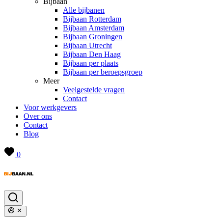
Bijbaan
Alle bijbanen
Bijbaan Rotterdam
Bijbaan Amsterdam
Bijbaan Groningen
Bijbaan Utrecht
Bijbaan Den Haag
Bijbaan per plaats
Bijbaan per beroepsgroep
Meer
Veelgestelde vragen
Contact
Voor werkgevers
Over ons
Contact
Blog
0