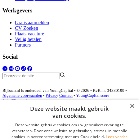
Werkgevers
Gratis aanmelden
CV Zoeken
Plaats vacature
Veilig betalen
Partners
Social
Bijbaan.nl is onderdeel van YoungCapital • © 2026 • KvK nr: 34330199 •
Algemene voorwaarden
•
Privacy
Contact
•
YoungCapital score
4.3 - 3366 reviews
×
Deze website maakt gebruik
van cookies.
Inloggen als bedrijf
Deze website gebruikt cookies om uw gebruikerservaring te
verbeteren. Door onze website te gebruiken, stemt u in met alle
E-mail
*
cookies in overeenstemming met ons Cookiebeleid.
Lees verder