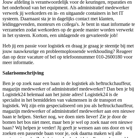
Jouw afdeling is verantwoordelijk voor de keuringen, reparaties en
het onderhoud van het equipment. Als administratief medewerker
verwerk jij werkorders en in- en uitgaande containers in het IT
systeem. Daarnaast sta je in dagelijks contact met klanten,
leidinggevenden, monteurs en collega's. Je bent in staat informatie te
verzamelen zodat werkorders op de goede manier worden verwerkt
in het systeem. Kortom, een uitdagende en gevarieerde job!
Heb jij een passie voor logistiek en draag je graag je steentje bij met
jouw nauwkeurige en probleemoplossende werkhouding? Reageer
dan op deze vacature of bel op telefoonnummer 010-2600180 voor
meer informatie.
Salarisomschrijving
Ben je op zoek naar een baan in de logistiek als heftruckchauffeur,
magazijn medewerker of administratief medewerker? Dan ben je bij
Logistiek24 helemaal aan het juiste adres! Logistiek24 is de
specialist in het bemiddelen van vakmensen in de transport en
logistiek. Wij zijn erin gespecialiseerd om jou als heftruckchauffeur,
magazijn medewerker of administratief medewerker aan een nieuwe
baan te helpen. Sterker nog, we doen niets liever! Zie je door de
bomen het bos niet meer, maar ben je wel op zoek naar een nieuwe
baan? Wij helpen je verder! Jij geeft je wensen aan ons door en wij
zoeken een passende baan voor je, ook daarna maken wij alle