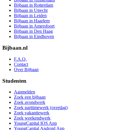
Bijbaan in Rotterdam
Bijbaan in Utrecht
Bijbaan in Leiden
Bijbaan in Haarlem
Bijbaan in Amersfoort
Bijbaan in Den Haag
Bijbaan in Eindhoven
Bijbaan.nl
F.A.Q.
Contact
Over Bijbaan
Studenten
Aanmelden
Zoek een bijbaan
Zoek avondwerk
Zoek parttimewerk (overdag)
Zoek vakantiewerk
Zoek weekendwerk
YoungCapital IOS App
YoungCapital Android App