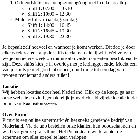
Ochtendshifts: maandag-zondag(nog niet in elke locatie):
Shift 1: 07:00 – 10:30
Shift 2: 10:00 – 12:30
Middagshifts: maandag-zondag:
Shift 1: 14:00 – 16:45
Shift 2: 16:45 – 19:30
Shift 3: 19:30 – 22:30
Je bepaalt zelf hoeveel en wanneer je komt werken. Dit doe je door
elke week via een app de shifts te claimen die jij wilt. Wel vragen
we je om iedere week op minimaal 6 vaste momenten beschikbaar te
zijn. Deze shifts kies je in overleg met je leidinggevende. Mocht een
van je shifts je niet goed uitkomen, dan kun je tot een dag van
tevoren met iemand anders ruilen!
Locatie
Wij hebben locaties door heel Nederland. Klik op de knop, ga naar
onze website en vind gemakkelijk jouw dichtstbijzijnde locatie in de
buurt van Raamsdonksveer.
Over Picnic
Picnic is een online supermarkt én het snelst groeiende bedrijf van
Nederland. Via de app bestellen onze klanten hun boodschappen en
wij bezorgen ze gratis thuis. Het Picnic-team werkt achter de
schermen om alles soepel te laten verlopen.