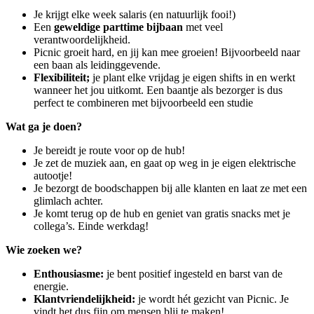
Je krijgt elke week salaris (en natuurlijk fooi!)
Een
geweldige parttime bijbaan
met veel
verantwoordelijkheid.
Picnic groeit hard, en jij kan mee groeien! Bijvoorbeeld naar
een baan als leidinggevende.
Flexibiliteit;
je plant elke vrijdag je eigen shifts in en werkt
wanneer het jou uitkomt. Een baantje als bezorger is dus
perfect te combineren met bijvoorbeeld een studie
Wat ga je doen?
Je bereidt je route voor op de hub!
Je zet de muziek aan, en gaat op weg in je eigen elektrische
autootje!
Je bezorgt de boodschappen bij alle klanten en laat ze met een
glimlach achter.
Je komt terug op de hub en geniet van gratis snacks met je
collega’s. Einde werkdag!
Wie zoeken we?
Enthousiasme:
je bent positief ingesteld en barst van de
energie.
Klantvriendelijkheid:
je wordt hét gezicht van Picnic. Je
vindt het dus fijn om mensen blij te maken!