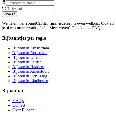
Zoeken
We heten wel YoungCapital, maar iedereen is even welkom. Ook als
je al wat meer ervaring hebt. Meer weten? Check onze FAQ.
Bijbaantjes per regio
Bijbaan in Amsterdam
Bijbaan in Rotterdam
Bijbaan in Utrecht
Bijbaan in Leiden
Bijbaan in Haarlem
Bijbaan in Amersfoort
Bijbaan in Den Haag
Bijbaan in Eindhoven
Bijbaan.nl
F.A.Q.
Contact
Over Bijbaan