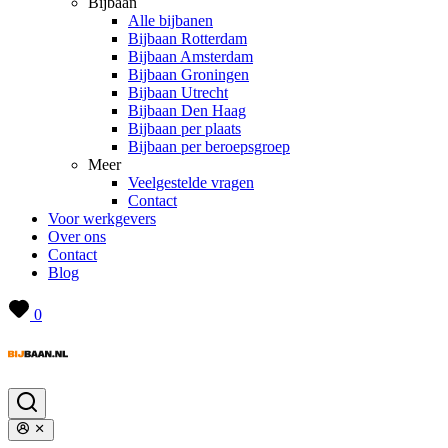
Bijbaan
Alle bijbanen
Bijbaan Rotterdam
Bijbaan Amsterdam
Bijbaan Groningen
Bijbaan Utrecht
Bijbaan Den Haag
Bijbaan per plaats
Bijbaan per beroepsgroep
Meer
Veelgestelde vragen
Contact
Voor werkgevers
Over ons
Contact
Blog
0