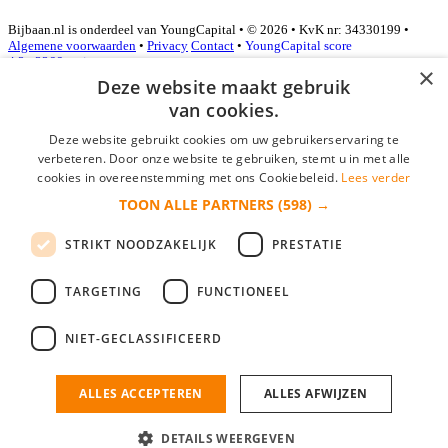
Bijbaan.nl is onderdeel van YoungCapital • © 2026 • KvK nr: 34330199 •
Algemene voorwaarden
•
Privacy
Contact
•
YoungCapital score
4.3 - 3366 reviews
×
Deze website maakt gebruik
van cookies.
Inloggen als bedrijf
Deze website gebruikt cookies om uw gebruikerservaring te
verbeteren. Door onze website te gebruiken, stemt u in met alle
E-mail
*
cookies in overeenstemming met ons Cookiebeleid.
Lees verder
TOON ALLE PARTNERS
(598) →
Wachtwoord
STRIKT NOODZAKELIJK
PRESTATIE
login gegevens onthouden
Wachtwoord vergeten?
login
TARGETING
FUNCTIONEEL
Bedrijf aanmelden
NIET-GECLASSIFICEERD
Na het aanmelden kun je meteen je vacature plaatsen en heb je je
nieuwe collega/werknemer zo gevonden!
ALLES ACCEPTEREN
ALLES AFWIJZEN
Heb je nog geen gratis bedrijfsprofiel?
DETAILS WEERGEVEN