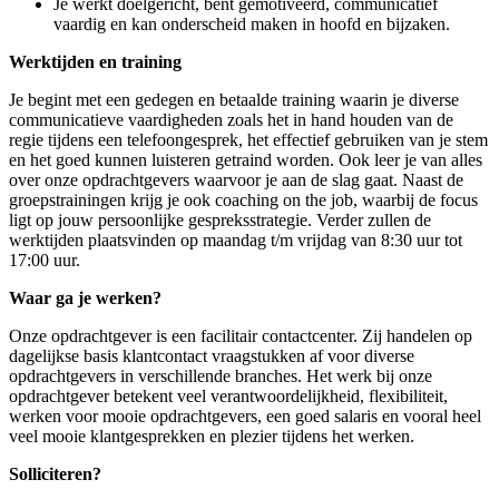
Je werkt doelgericht, bent gemotiveerd, communicatief
vaardig en kan onderscheid maken in hoofd en bijzaken.
Werktijden en training
Je begint met een gedegen en betaalde training waarin je diverse
communicatieve vaardigheden zoals het in hand houden van de
regie tijdens een telefoongesprek, het effectief gebruiken van je stem
en het goed kunnen luisteren getraind worden. Ook leer je van alles
over onze opdrachtgevers waarvoor je aan de slag gaat. Naast de
groepstrainingen krijg je ook coaching on the job, waarbij de focus
ligt op jouw persoonlijke gespreksstrategie. Verder zullen de
werktijden plaatsvinden op maandag t/m vrijdag van 8:30 uur tot
17:00 uur.
Waar ga je werken?
Onze opdrachtgever is een facilitair contactcenter. Zij handelen op
dagelijkse basis klantcontact vraagstukken af voor diverse
opdrachtgevers in verschillende branches. Het werk bij onze
opdrachtgever betekent veel verantwoordelijkheid, flexibiliteit,
werken voor mooie opdrachtgevers, een goed salaris en vooral heel
veel mooie klantgesprekken en plezier tijdens het werken.
Solliciteren?