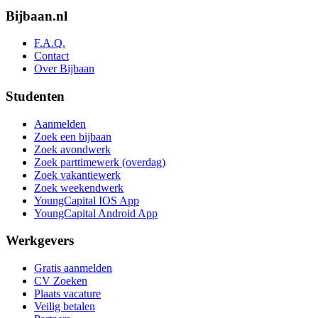
Bijbaan.nl
F.A.Q.
Contact
Over Bijbaan
Studenten
Aanmelden
Zoek een bijbaan
Zoek avondwerk
Zoek parttimewerk (overdag)
Zoek vakantiewerk
Zoek weekendwerk
YoungCapital IOS App
YoungCapital Android App
Werkgevers
Gratis aanmelden
CV Zoeken
Plaats vacature
Veilig betalen