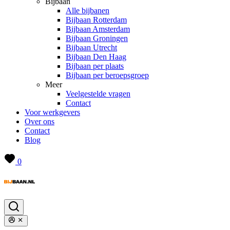
Bijbaan
Alle bijbanen
Bijbaan Rotterdam
Bijbaan Amsterdam
Bijbaan Groningen
Bijbaan Utrecht
Bijbaan Den Haag
Bijbaan per plaats
Bijbaan per beroepsgroep
Meer
Veelgestelde vragen
Contact
Voor werkgevers
Over ons
Contact
Blog
0