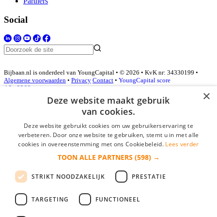
Partners
Social
Bijbaan.nl is onderdeel van YoungCapital • © 2026 • KvK nr: 34330199 •
Algemene voorwaarden
•
Privacy
Contact
•
YoungCapital score
4.3 - 3366 reviews
×
Deze website maakt gebruik
van cookies.
Inloggen als bedrijf
Deze website gebruikt cookies om uw gebruikerservaring te
verbeteren. Door onze website te gebruiken, stemt u in met alle
E-mail
*
cookies in overeenstemming met ons Cookiebeleid.
Lees verder
TOON ALLE PARTNERS
(598) →
Wachtwoord
STRIKT NOODZAKELIJK
PRESTATIE
login gegevens onthouden
Wachtwoord vergeten?
login
TARGETING
FUNCTIONEEL