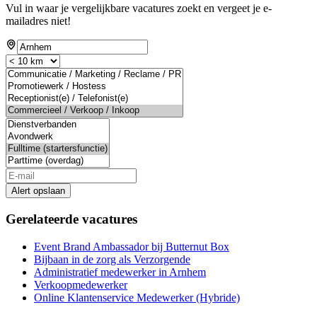
Vul in waar je vergelijkbare vacatures zoekt en vergeet je e-
mailadres niet!
If
you
are
a
human,
ignore
this
field
Alert opslaan
Gerelateerde vacatures
Event Brand Ambassador bij Butternut Box
Bijbaan in de zorg als Verzorgende
Administratief medewerker in Arnhem
Verkoopmedewerker
Online Klantenservice Medewerker (Hybride)