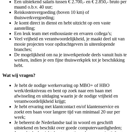
Een uitstekend salaris tussen € 2.700,- en € 2.850,- bruto per
maand o.b.v. 40 uur;
Reiskostenvergoeding (boven 10 km) of
thuiswerkvergoeding;
Je komt direct in dienst en hebt uitzicht op een vaste
aanstelling;
Een leuk team met enthousiaste en ervaren collega’s;
Veel vrijheid en verantwoordelijkheid, je maakt deel uit van
mooie projecten voor opdrachtgevers in uiteenlopende
branches;
De mogelijkheid om na je inwerkperiode deels vanuit huis te
werken, indien je een fijne thuiswerkplek tot je beschikking
hebt.
Wat wij vragen?
Je hebt de nodige werkervaring op MBO+ of HBO
werk/denkniveau en bent op zoek naar een baan met
afwisseling en uitdaging waarin je de nodige vrijheid en
verantwoordelijkheid krijgt;
Je hebt ervaring met klantcontact en/of klantenservice en
zoekt een baan voor langere tijd van minimaal 20 uur per
week;
Je beheerst de Nederlandse taal in woord en geschrift
uitstekend en beschikt over goede computervaardigheden;