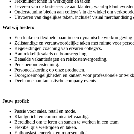
Flexibiliteit tonen in werktijden en taken.
Leveren van de beste service aan klanten, waarbij klanttevredenh
Ondersteuning bieden aan collega’s in de winkel om verkoopdo
Uitvoeren van dagelijkse taken, inclusief visual merchandising
Wat wij bieden:
Een leuke en flexibele baan in een dynamische werkomgeving 
Zelfstandige en verantwoordelijke taken met ruimte voor persoo
Begeleidingen coaching van ervaren collega’s.
Aantrekkelijk salaris en bonusregeling
Betaalde vakantiedagen en reiskostenvergoeding.
Pensioenondersteuning.
Personeelskorting op onze producten.
Doorgroeimogelijkheden en kansen voor professionele ontwikk
Deelname aan fantastische company events.
Jouw profiel:
Passie voor sales, retail en mode.
Klantgericht en communicatief vaardig.
Bereidheid om te leren en samen te werken in een team.
Flexibel qua werktijden en taken.
Enthousiast, energiek en representatief.