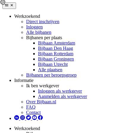
Werkzoekend
Direct inschrijven
Inloggen
Alle bijbanen
Bijbanen per plaats
Bijbaan Amsterdam
Bijbaan Den Haag
Bijbaan Rotterdam
Bijbaan Groningen
Bijbaan Utrecht
Alle plaatsen
Bijbanen per beroepsgroep
Informatie
Ik ben werkgever
Inloggen als werkgever
Aanmelden als werkgever
Over Bijbaan.nl
FAQ
Contact
Werkzoekend