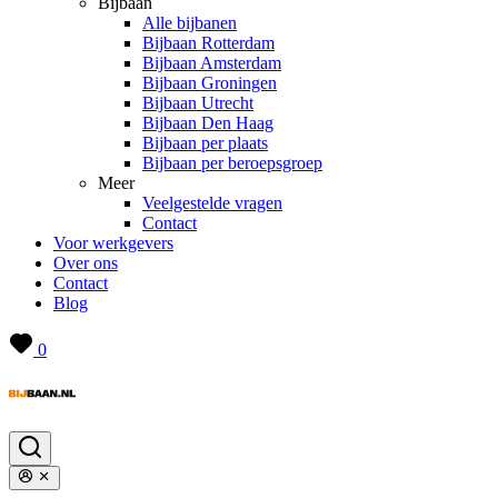
Bijbaan
Alle bijbanen
Bijbaan Rotterdam
Bijbaan Amsterdam
Bijbaan Groningen
Bijbaan Utrecht
Bijbaan Den Haag
Bijbaan per plaats
Bijbaan per beroepsgroep
Meer
Veelgestelde vragen
Contact
Voor werkgevers
Over ons
Contact
Blog
0