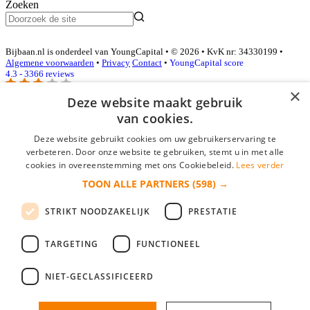
Zoeken
Bijbaan.nl is onderdeel van YoungCapital • © 2026 • KvK nr: 34330199 •
Algemene voorwaarden
•
Privacy
Contact
•
YoungCapital score
4.3 - 3366 reviews
×
Deze website maakt gebruik
van cookies.
Inloggen als bedrijf
Deze website gebruikt cookies om uw gebruikerservaring te
E-mail
*
verbeteren. Door onze website te gebruiken, stemt u in met alle
cookies in overeenstemming met ons Cookiebeleid.
Lees verder
TOON ALLE PARTNERS
(598) →
Wachtwoord
STRIKT NOODZAKELIJK
PRESTATIE
login gegevens onthouden
Wachtwoord vergeten?
login
TARGETING
FUNCTIONEEL
Bedrijf aanmelden
NIET-GECLASSIFICEERD
Na het aanmelden kun je meteen je vacature plaatsen en heb je je
nieuwe collega/werknemer zo gevonden!