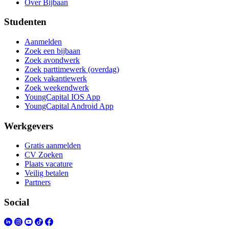
Over Bijbaan
Studenten
Aanmelden
Zoek een bijbaan
Zoek avondwerk
Zoek parttimewerk (overdag)
Zoek vakantiewerk
Zoek weekendwerk
YoungCapital IOS App
YoungCapital Android App
Werkgevers
Gratis aanmelden
CV Zoeken
Plaats vacature
Veilig betalen
Partners
Social