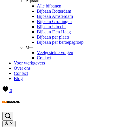
Bijbaan
Alle bijbanen
Bijbaan Rotterdam
Bijbaan Amsterdam
Bijbaan Groningen
Bijbaan Utrecht
Bijbaan Den Haag
Bijbaan per plaats
Bijbaan per beroepsgroep
Meer
Veelgestelde vragen
Contact
Voor werkgevers
Over ons
Contact
Blog
0