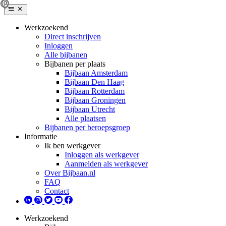
Werkzoekend
Direct inschrijven
Inloggen
Alle bijbanen
Bijbanen per plaats
Bijbaan Amsterdam
Bijbaan Den Haag
Bijbaan Rotterdam
Bijbaan Groningen
Bijbaan Utrecht
Alle plaatsen
Bijbanen per beroepsgroep
Informatie
Ik ben werkgever
Inloggen als werkgever
Aanmelden als werkgever
Over Bijbaan.nl
FAQ
Contact
Werkzoekend