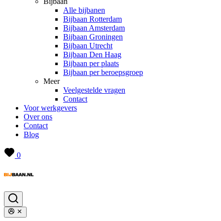
Bijbaan
Alle bijbanen
Bijbaan Rotterdam
Bijbaan Amsterdam
Bijbaan Groningen
Bijbaan Utrecht
Bijbaan Den Haag
Bijbaan per plaats
Bijbaan per beroepsgroep
Meer
Veelgestelde vragen
Contact
Voor werkgevers
Over ons
Contact
Blog
0