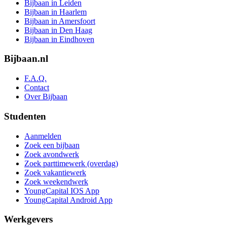
Bijbaan in Leiden
Bijbaan in Haarlem
Bijbaan in Amersfoort
Bijbaan in Den Haag
Bijbaan in Eindhoven
Bijbaan.nl
F.A.Q.
Contact
Over Bijbaan
Studenten
Aanmelden
Zoek een bijbaan
Zoek avondwerk
Zoek parttimewerk (overdag)
Zoek vakantiewerk
Zoek weekendwerk
YoungCapital IOS App
YoungCapital Android App
Werkgevers