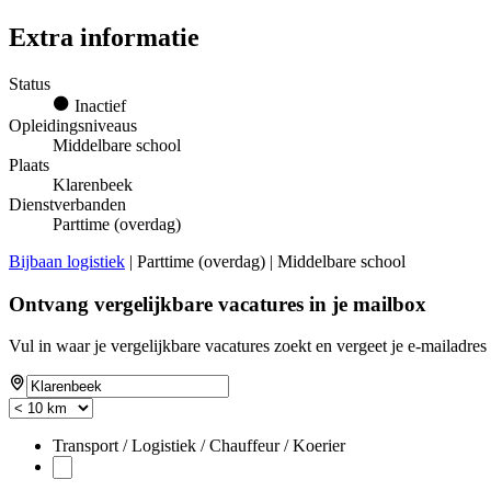
Extra informatie
Status
Inactief
Opleidingsniveaus
Middelbare school
Plaats
Klarenbeek
Dienstverbanden
Parttime (overdag)
Bijbaan logistiek
| Parttime (overdag) | Middelbare school
Ontvang vergelijkbare vacatures in je mailbox
Vul in waar je vergelijkbare vacatures zoekt en vergeet je e-mailadres 
If
you
are
a
Transport / Logistiek / Chauffeur / Koerier
human,
ignore