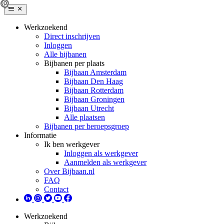
Werkzoekend
Direct inschrijven
Inloggen
Alle bijbanen
Bijbanen per plaats
Bijbaan Amsterdam
Bijbaan Den Haag
Bijbaan Rotterdam
Bijbaan Groningen
Bijbaan Utrecht
Alle plaatsen
Bijbanen per beroepsgroep
Informatie
Ik ben werkgever
Inloggen als werkgever
Aanmelden als werkgever
Over Bijbaan.nl
FAQ
Contact
Werkzoekend