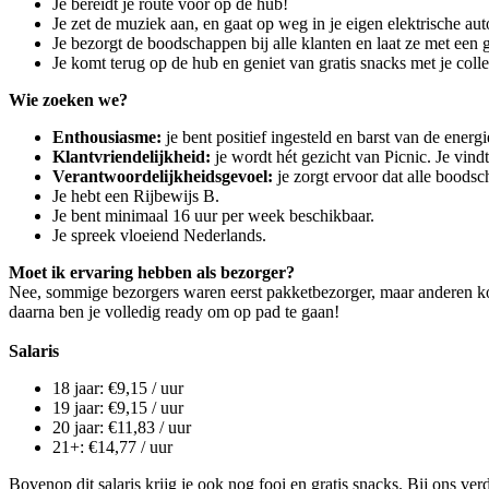
Je bereidt je route voor op de hub!
Je zet de muziek aan, en gaat op weg in je eigen elektrische aut
Je bezorgt de boodschappen bij alle klanten en laat ze met een g
Je komt terug op de hub en geniet van gratis snacks met je col
Wie zoeken we?
Enthousiasme:
je bent positief ingesteld en barst van de energi
Klantvriendelijkheid:
je wordt hét gezicht van Picnic. Je vind
Verantwoordelijkheidsgevoel:
je zorgt ervoor dat alle boods
Je hebt een Rijbewijs B.
Je bent minimaal 16 uur per week beschikbaar.
Je spreek vloeiend Nederlands.
Moet ik ervaring hebben als bezorger?
Nee, sommige bezorgers waren eerst pakketbezorger, maar anderen kom
daarna ben je volledig ready om op pad te gaan!
Salaris
18 jaar: €9,15 / uur
19 jaar: €9,15 / uur
20 jaar: €11,83 / uur
21+: €14,77 / uur
Bovenop dit salaris krijg je ook nog fooi en gratis snacks. Bij ons v