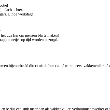
ootje!
limlach achter.
lega’s. Einde werkdag!
e.
t het dus fijn om mensen blij te maken!
chappen netjes op tijd worden bezorgd.
en bijvoorbeeld direct uit de horeca, of waren eerst vakkenvuller of v
erdien je dus een stuk meer dan als vakkenvuller, verkoopmedewerker of 