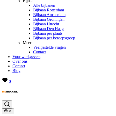
Bijbaan
Alle bijbanen
Bijbaan Rotterdam
Bijbaan Amsterdam
Bijbaan Groningen
Bijbaan Utrecht
Bijbaan Den Haag
Bijbaan per plaats
Bijbaan per beroepsgroep
Meer
Veelgestelde vragen
Contact
Voor werkgevers
Over ons
Contact
Blog
0