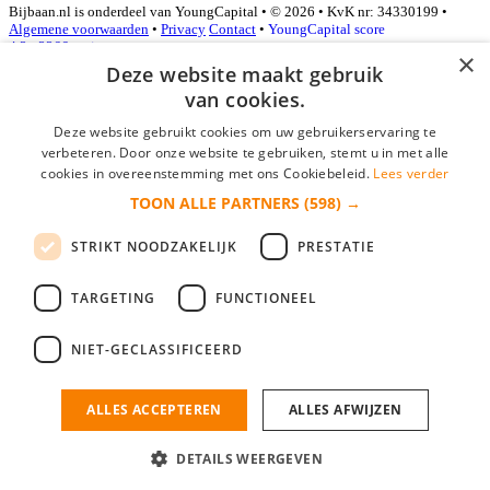
Bijbaan.nl is onderdeel van YoungCapital • © 2026 • KvK nr: 34330199 •
Algemene voorwaarden
•
Privacy
Contact
•
YoungCapital score
4.3 - 3366 reviews
×
Deze website maakt gebruik
van cookies.
Inloggen als bedrijf
Deze website gebruikt cookies om uw gebruikerservaring te
verbeteren. Door onze website te gebruiken, stemt u in met alle
E-mail
*
cookies in overeenstemming met ons Cookiebeleid.
Lees verder
TOON ALLE PARTNERS
(598) →
Wachtwoord
STRIKT NOODZAKELIJK
PRESTATIE
login gegevens onthouden
Wachtwoord vergeten?
login
TARGETING
FUNCTIONEEL
Bedrijf aanmelden
NIET-GECLASSIFICEERD
Na het aanmelden kun je meteen je vacature plaatsen en heb je je
nieuwe collega/werknemer zo gevonden!
ALLES ACCEPTEREN
ALLES AFWIJZEN
Heb je nog geen gratis bedrijfsprofiel?
DETAILS WEERGEVEN
Bedrijf aanmelden