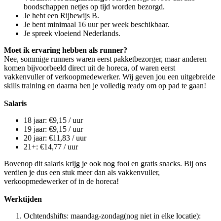
boodschappen netjes op tijd worden bezorgd.
Je hebt een Rijbewijs B.
Je bent minimaal 16 uur per week beschikbaar.
Je spreek vloeiend Nederlands.
Moet ik ervaring hebben als runner?
Nee, sommige runners waren eerst pakketbezorger, maar anderen
komen bijvoorbeeld direct uit de horeca, of waren eerst
vakkenvuller of verkoopmedewerker. Wij geven jou een uitgebreide
skills training en daarna ben je volledig ready om op pad te gaan!
Salaris
18 jaar: €9,15 / uur
19 jaar: €9,15 / uur
20 jaar: €11,83 / uur
21+: €14,77 / uur
Bovenop dit salaris krijg je ook nog fooi en gratis snacks. Bij ons
verdien je dus een stuk meer dan als vakkenvuller,
verkoopmedewerker of in de horeca!
Werktijden
Ochtendshifts: maandag-zondag(nog niet in elke locatie):