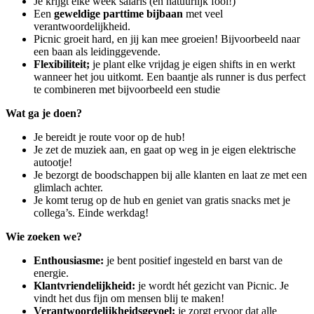
Je krijgt elke week salaris (en natuurlijk fooi!)
Een
geweldige parttime bijbaan
met veel
verantwoordelijkheid.
Picnic groeit hard, en jij kan mee groeien! Bijvoorbeeld naar
een baan als leidinggevende.
Flexibiliteit;
je plant elke vrijdag je eigen shifts in en werkt
wanneer het jou uitkomt. Een baantje als runner is dus perfect
te combineren met bijvoorbeeld een studie
Wat ga je doen?
Je bereidt je route voor op de hub!
Je zet de muziek aan, en gaat op weg in je eigen elektrische
autootje!
Je bezorgt de boodschappen bij alle klanten en laat ze met een
glimlach achter.
Je komt terug op de hub en geniet van gratis snacks met je
collega’s. Einde werkdag!
Wie zoeken we?
Enthousiasme:
je bent positief ingesteld en barst van de
energie.
Klantvriendelijkheid:
je wordt hét gezicht van Picnic. Je
vindt het dus fijn om mensen blij te maken!
Verantwoordelijkheidsgevoel:
je zorgt ervoor dat alle