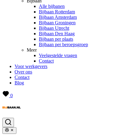
Bijbaan
Alle bijbanen
Bijbaan Rotterdam
Bijbaan Amsterdam
Bijbaan Groningen
Bijbaan Utrecht
Bijbaan Den Haag
Bijbaan per plaats
Bijbaan per beroepsgroep
Meer
Veelgestelde vragen
Contact
Voor werkgevers
Over ons
Contact
Blog
0