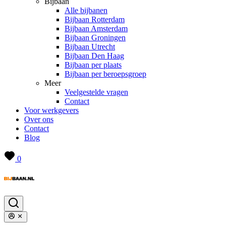
Bijbaan
Alle bijbanen
Bijbaan Rotterdam
Bijbaan Amsterdam
Bijbaan Groningen
Bijbaan Utrecht
Bijbaan Den Haag
Bijbaan per plaats
Bijbaan per beroepsgroep
Meer
Veelgestelde vragen
Contact
Voor werkgevers
Over ons
Contact
Blog
0