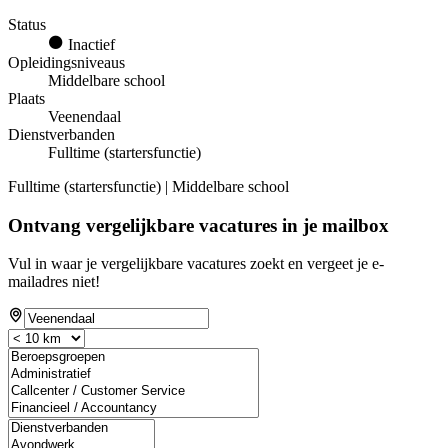
Status
Inactief
Opleidingsniveaus
Middelbare school
Plaats
Veenendaal
Dienstverbanden
Fulltime (startersfunctie)
Fulltime (startersfunctie) | Middelbare school
Ontvang vergelijkbare vacatures in je mailbox
Vul in waar je vergelijkbare vacatures zoekt en vergeet je e-
mailadres niet!
If
you
are
a
human,
ignore
this
field