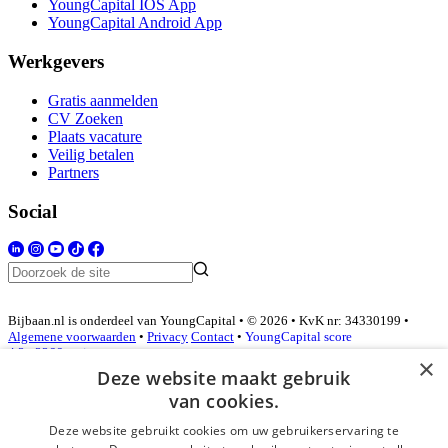
YoungCapital IOS App
YoungCapital Android App
Werkgevers
Gratis aanmelden
CV Zoeken
Plaats vacature
Veilig betalen
Partners
Social
Bijbaan.nl is onderdeel van YoungCapital • © 2026 • KvK nr: 34330199 •
Algemene voorwaarden
•
Privacy
Contact
•
YoungCapital score
4.3 - 3366 reviews
×
Deze website maakt gebruik
van cookies.
Inloggen als bedrijf
Deze website gebruikt cookies om uw gebruikerservaring te