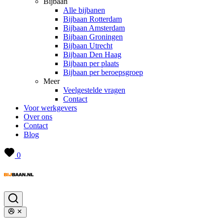
Bijbaan
Alle bijbanen
Bijbaan Rotterdam
Bijbaan Amsterdam
Bijbaan Groningen
Bijbaan Utrecht
Bijbaan Den Haag
Bijbaan per plaats
Bijbaan per beroepsgroep
Meer
Veelgestelde vragen
Contact
Voor werkgevers
Over ons
Contact
Blog
0