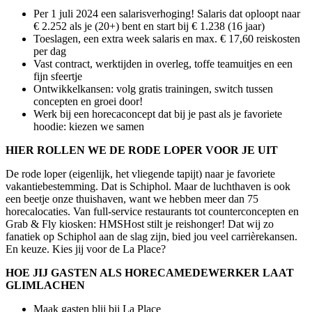
Per 1 juli 2024 een salarisverhoging! Salaris dat oploopt naar
€ 2.252 als je (20+) bent en start bij € 1.238 (16 jaar)
Toeslagen, een extra week salaris en max. € 17,60 reiskosten
per dag
Vast contract, werktijden in overleg, toffe teamuitjes en een
fijn sfeertje
Ontwikkelkansen: volg gratis trainingen, switch tussen
concepten en groei door!
Werk bij een horecaconcept dat bij je past als je favoriete
hoodie: kiezen we samen
HIER ROLLEN WE DE RODE LOPER VOOR JE UIT
De rode loper (eigenlijk, het vliegende tapijt) naar je favoriete
vakantiebestemming. Dat is Schiphol. Maar de luchthaven is ook
een beetje onze thuishaven, want we hebben meer dan 75
horecalocaties. Van full-service restaurants tot counterconcepten en
Grab & Fly kiosken: HMSHost stilt je reishonger! Dat wij zo
fanatiek op Schiphol aan de slag zijn, bied jou veel carrièrekansen.
En keuze. Kies jij voor de La Place?
HOE JIJ GASTEN ALS HORECAMEDEWERKER LAAT
GLIMLACHEN
Maak gasten blij bij La Place