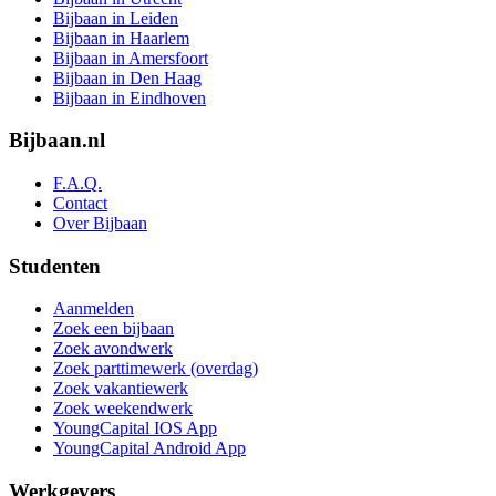
Bijbaan in Leiden
Bijbaan in Haarlem
Bijbaan in Amersfoort
Bijbaan in Den Haag
Bijbaan in Eindhoven
Bijbaan.nl
F.A.Q.
Contact
Over Bijbaan
Studenten
Aanmelden
Zoek een bijbaan
Zoek avondwerk
Zoek parttimewerk (overdag)
Zoek vakantiewerk
Zoek weekendwerk
YoungCapital IOS App
YoungCapital Android App
Werkgevers