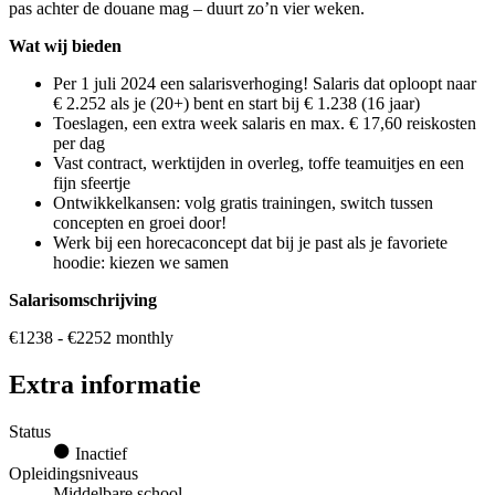
pas achter de douane mag – duurt zo’n vier weken.
Wat wij bieden
Per 1 juli 2024 een salarisverhoging! Salaris dat oploopt naar
€ 2.252 als je (20+) bent en start bij € 1.238 (16 jaar)
Toeslagen, een extra week salaris en max. € 17,60 reiskosten
per dag
Vast contract, werktijden in overleg, toffe teamuitjes en een
fijn sfeertje
Ontwikkelkansen: volg gratis trainingen, switch tussen
concepten en groei door!
Werk bij een horecaconcept dat bij je past als je favoriete
hoodie: kiezen we samen
Salarisomschrijving
€1238 - €2252 monthly
Extra informatie
Status
Inactief
Opleidingsniveaus
Middelbare school