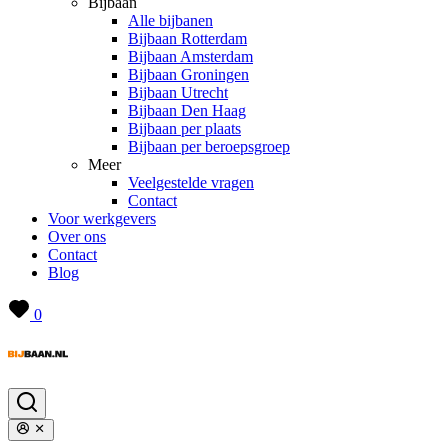
Bijbaan
Alle bijbanen
Bijbaan Rotterdam
Bijbaan Amsterdam
Bijbaan Groningen
Bijbaan Utrecht
Bijbaan Den Haag
Bijbaan per plaats
Bijbaan per beroepsgroep
Meer
Veelgestelde vragen
Contact
Voor werkgevers
Over ons
Contact
Blog
0