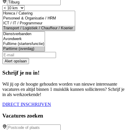
If
you
are
a
human,
ignore
this
field
Alert opslaan
Schrijf je nu in!
Wil jij op de hoogte gehouden worden van nieuwe interessante
vacatures en altijd binnen 1 muisklik kunnen solliciteren? Schrijf je
in als werkzoekende!
DIRECT INSCHRIJVEN
Vacatures zoeken