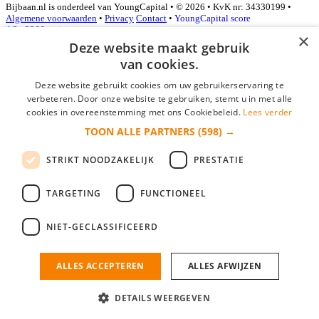
Bijbaan.nl is onderdeel van YoungCapital • © 2026 • KvK nr: 34330199 •
Algemene voorwaarden
•
Privacy
Contact
•
YoungCapital score
4.3 - 3366 reviews
×
Deze website maakt gebruik
van cookies.
Inloggen als bedrijf
Deze website gebruikt cookies om uw gebruikerservaring te
verbeteren. Door onze website te gebruiken, stemt u in met alle
E-mail
*
cookies in overeenstemming met ons Cookiebeleid.
Lees verder
TOON ALLE PARTNERS
(598) →
Wachtwoord
STRIKT NOODZAKELIJK
PRESTATIE
login gegevens onthouden
Wachtwoord vergeten?
login
TARGETING
FUNCTIONEEL
Bedrijf aanmelden
NIET-GECLASSIFICEERD
Na het aanmelden kun je meteen je vacature plaatsen en heb je je
nieuwe collega/werknemer zo gevonden!
ALLES ACCEPTEREN
ALLES AFWIJZEN
Heb je nog geen gratis bedrijfsprofiel?
DETAILS WEERGEVEN
Bedrijf aanmelden