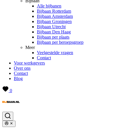
Bijbaan
Alle bijbanen
Bijbaan Rotterdam
Bijbaan Amsterdam
Bijbaan Groningen
Bijbaan Utrecht
Bijbaan Den Haag
Bijbaan per plaats
Bijbaan per beroepsgroep
Meer
Veelgestelde vragen
Contact
Voor werkgevers
Over ons
Contact
Blog
0