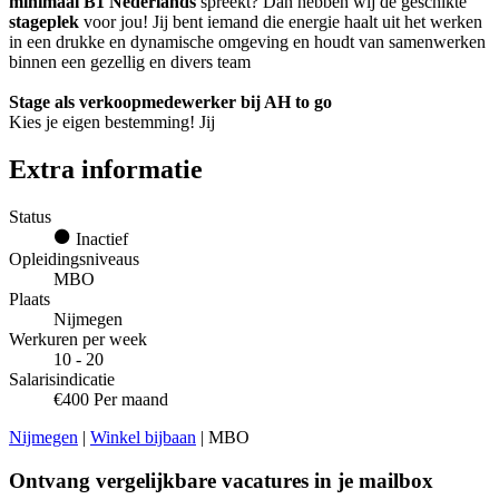
minimaal B1 Nederlands
spreekt? Dan hebben wij de geschikte
stageplek
voor jou! Jij bent iemand die energie haalt uit het werken
in een drukke en dynamische omgeving en houdt van samenwerken
binnen een gezellig en divers team
Stage als verkoopmedewerker bij AH to go
Kies je eigen bestemming! Jij
Extra informatie
Status
Inactief
Opleidingsniveaus
MBO
Plaats
Nijmegen
Werkuren per week
10 - 20
Salarisindicatie
€400 Per maand
Nijmegen
|
Winkel bijbaan
| MBO
Ontvang vergelijkbare vacatures in je mailbox