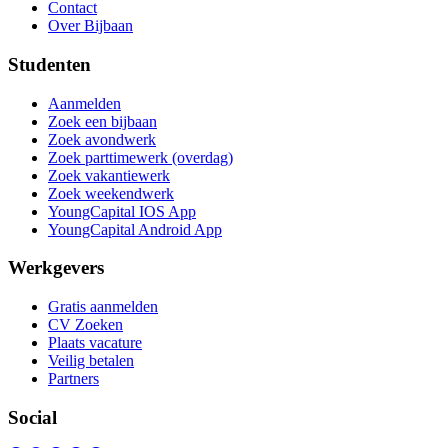
Contact
Over Bijbaan
Studenten
Aanmelden
Zoek een bijbaan
Zoek avondwerk
Zoek parttimewerk (overdag)
Zoek vakantiewerk
Zoek weekendwerk
YoungCapital IOS App
YoungCapital Android App
Werkgevers
Gratis aanmelden
CV Zoeken
Plaats vacature
Veilig betalen
Partners
Social