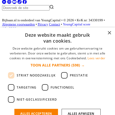
Bijbaan.nl is onderdeel van YoungCapital • © 2026 • KvK nr: 34330199 •
Algemene voorwaarden
•
Privacy
Contact
•
YoungCapital score
4.3 - 3366 reviews
×
Deze website maakt gebruik
van cookies.
Inloggen als bedrijf
Deze website gebruikt cookies om uw gebruikerservaring te
verbeteren. Door onze website te gebruiken, stemt u in met alle
E-mail
*
cookies in overeenstemming met ons Cookiebeleid.
Lees verder
TOON ALLE PARTNERS
(598) →
Wachtwoord
STRIKT NOODZAKELIJK
PRESTATIE
login gegevens onthouden
Wachtwoord vergeten?
login
TARGETING
FUNCTIONEEL
Bedrijf aanmelden
NIET-GECLASSIFICEERD
Na het aanmelden kun je meteen je vacature plaatsen en heb je je
nieuwe collega/werknemer zo gevonden!
ALLES ACCEPTEREN
ALLES AFWIJZEN