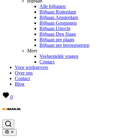
Bijbaan
Alle bijbanen
Bijbaan Rotterdam
Bijbaan Amsterdam
Bijbaan Groningen
Bijbaan Utrecht
Bijbaan Den Haag
Bijbaan per plaats
Bijbaan per beroepsgroep
Meer
Veelgestelde vragen
Contact
Voor werkgevers
Over ons
Contact
Blog
0