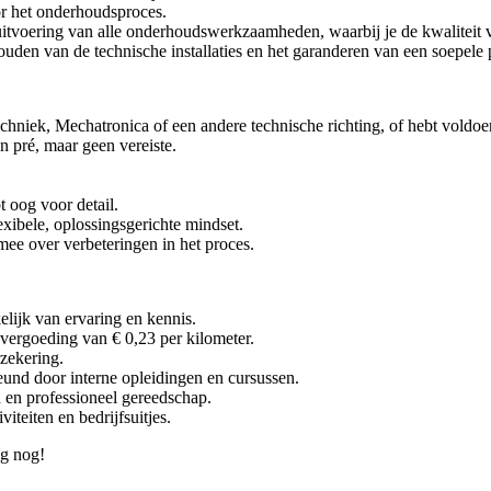
oor het onderhoudsproces.
uitvoering van alle onderhoudswerkzaamheden, waarbij je de kwaliteit v
den van de technische installaties en het garanderen van een soepele 
chniek, Mechatronica of een andere technische richting, of hebt voldoe
 pré, maar geen vereiste.
t oog voor detail.
xibele, oplossingsgerichte mindset.
ee over verbeteringen in het proces.
elijk van ervaring en kennis.
vergoeding van € 0,23 per kilometer.
rzekering.
und door interne opleidingen en cursussen.
en professioneel gereedschap.
teiten en bedrijfsuitjes.
ag nog!