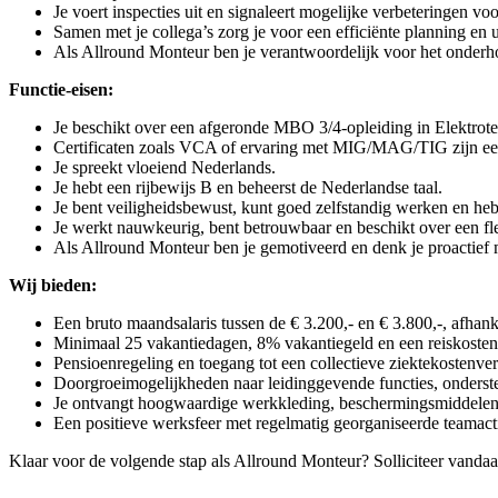
Je voert inspecties uit en signaleert mogelijke verbeteringen v
Samen met je collega’s zorg je voor een efficiënte planning en 
Als Allround Monteur ben je verantwoordelijk voor het onderhou
Functie-eisen:
Je beschikt over een afgeronde MBO 3/4-opleiding in Elektrote
Certificaten zoals VCA of ervaring met MIG/MAG/TIG zijn een
Je spreekt vloeiend Nederlands.
Je hebt een rijbewijs B en beheerst de Nederlandse taal.
Je bent veiligheidsbewust, kunt goed zelfstandig werken en heb
Je werkt nauwkeurig, bent betrouwbaar en beschikt over een fle
Als Allround Monteur ben je gemotiveerd en denk je proactief m
Wij bieden:
Een bruto maandsalaris tussen de € 3.200,- en € 3.800,-, afhank
Minimaal 25 vakantiedagen, 8% vakantiegeld en een reiskosten
Pensioenregeling en toegang tot een collectieve ziektekostenve
Doorgroeimogelijkheden naar leidinggevende functies, onderste
Je ontvangt hoogwaardige werkkleding, beschermingsmiddelen 
Een positieve werksfeer met regelmatig georganiseerde teamactivi
Klaar voor de volgende stap als Allround Monteur? Solliciteer vanda