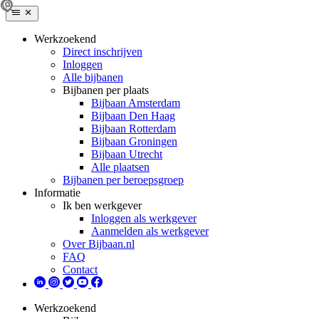
Werkzoekend
Direct inschrijven
Inloggen
Alle bijbanen
Bijbanen per plaats
Bijbaan Amsterdam
Bijbaan Den Haag
Bijbaan Rotterdam
Bijbaan Groningen
Bijbaan Utrecht
Alle plaatsen
Bijbanen per beroepsgroep
Informatie
Ik ben werkgever
Inloggen als werkgever
Aanmelden als werkgever
Over Bijbaan.nl
FAQ
Contact
Werkzoekend