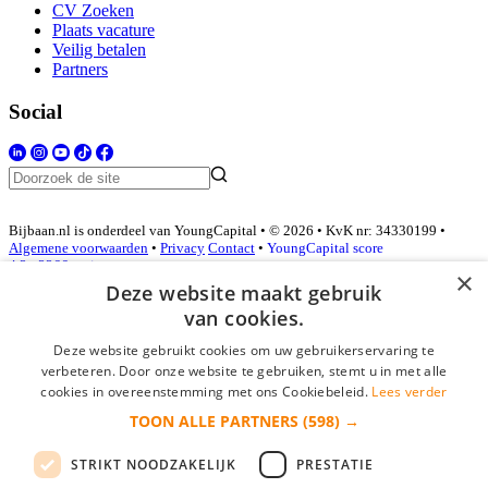
CV Zoeken
Plaats vacature
Veilig betalen
Partners
Social
Bijbaan.nl is onderdeel van YoungCapital • © 2026 • KvK nr: 34330199 •
Algemene voorwaarden
•
Privacy
Contact
•
YoungCapital score
4.3 - 3366 reviews
×
Deze website maakt gebruik
van cookies.
Inloggen als bedrijf
Deze website gebruikt cookies om uw gebruikerservaring te
verbeteren. Door onze website te gebruiken, stemt u in met alle
E-mail
*
cookies in overeenstemming met ons Cookiebeleid.
Lees verder
TOON ALLE PARTNERS
(598) →
Wachtwoord
STRIKT NOODZAKELIJK
PRESTATIE
login gegevens onthouden