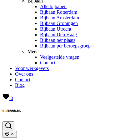
Bijbaan
Alle bijbanen
Bijbaan Rotterdam
Bijbaan Amsterdam
Bijbaan Groningen
Bijbaan Utrecht
Bijbaan Den Haag
Bijbaan per plaats
Bijbaan per beroepsgroep
Meer
Veelgestelde vragen
Contact
Voor werkgevers
Over ons
Contact
Blog
0