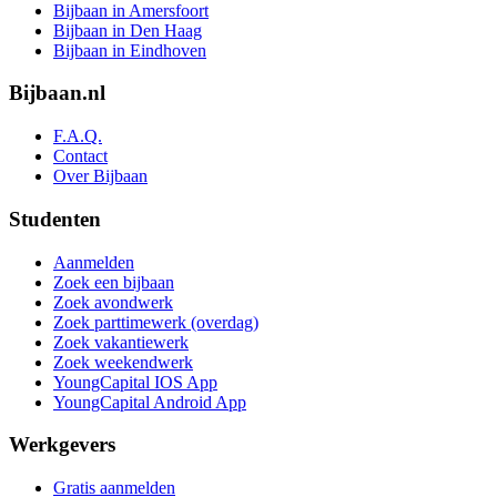
Bijbaan in Amersfoort
Bijbaan in Den Haag
Bijbaan in Eindhoven
Bijbaan.nl
F.A.Q.
Contact
Over Bijbaan
Studenten
Aanmelden
Zoek een bijbaan
Zoek avondwerk
Zoek parttimewerk (overdag)
Zoek vakantiewerk
Zoek weekendwerk
YoungCapital IOS App
YoungCapital Android App
Werkgevers
Gratis aanmelden