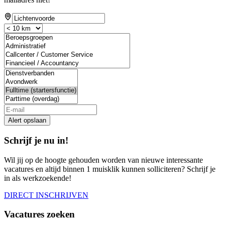
If
you
are
a
human,
ignore
this
field
Alert opslaan
Schrijf je nu in!
Wil jij op de hoogte gehouden worden van nieuwe interessante
vacatures en altijd binnen 1 muisklik kunnen solliciteren? Schrijf je
in als werkzoekende!
DIRECT INSCHRIJVEN
Vacatures zoeken