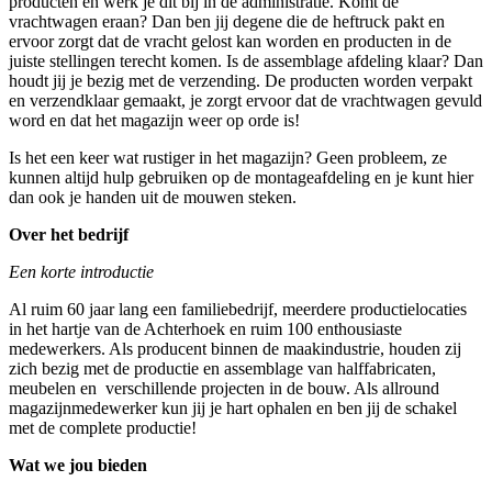
producten en werk je dit bij in de administratie. Komt de
vrachtwagen eraan? Dan ben jij degene die de heftruck pakt en
ervoor zorgt dat de vracht gelost kan worden en producten in de
juiste stellingen terecht komen. Is de assemblage afdeling klaar? Dan
houdt jij je bezig met de verzending. De producten worden verpakt
en verzendklaar gemaakt, je zorgt ervoor dat de vrachtwagen gevuld
word en dat het magazijn weer op orde is!
Is het een keer wat rustiger in het magazijn? Geen probleem, ze
kunnen altijd hulp gebruiken op de montageafdeling en je kunt hier
dan ook je handen uit de mouwen steken.
Over het bedrijf
Een korte introductie
Al ruim 60 jaar lang een familiebedrijf, meerdere productielocaties
in het hartje van de Achterhoek en ruim 100 enthousiaste
medewerkers. Als producent binnen de maakindustrie, houden zij
zich bezig met de productie en assemblage van halffabricaten,
meubelen en verschillende projecten in de bouw. Als allround
magazijnmedewerker kun jij je hart ophalen en ben jij de schakel
met de complete productie!
Wat we jou bieden