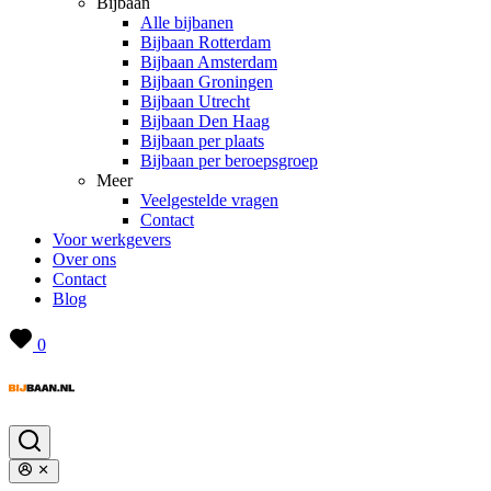
Bijbaan
Alle bijbanen
Bijbaan Rotterdam
Bijbaan Amsterdam
Bijbaan Groningen
Bijbaan Utrecht
Bijbaan Den Haag
Bijbaan per plaats
Bijbaan per beroepsgroep
Meer
Veelgestelde vragen
Contact
Voor werkgevers
Over ons
Contact
Blog
0