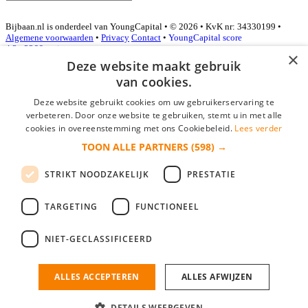
Bijbaan.nl is onderdeel van YoungCapital • © 2026 • KvK nr: 34330199 •
Algemene voorwaarden
•
Privacy
Contact
•
YoungCapital score
4.3 - 3366 reviews
×
Deze website maakt gebruik
van cookies.
Inloggen als bedrijf
Deze website gebruikt cookies om uw gebruikerservaring te
verbeteren. Door onze website te gebruiken, stemt u in met alle
E-mail
*
cookies in overeenstemming met ons Cookiebeleid.
Lees verder
TOON ALLE PARTNERS
(598) →
Wachtwoord
STRIKT NOODZAKELIJK
PRESTATIE
login gegevens onthouden
Wachtwoord vergeten?
login
TARGETING
FUNCTIONEEL
Bedrijf aanmelden
NIET-GECLASSIFICEERD
Na het aanmelden kun je meteen je vacature plaatsen en heb je je
nieuwe collega/werknemer zo gevonden!
ALLES ACCEPTEREN
ALLES AFWIJZEN
Heb je nog geen gratis bedrijfsprofiel?
DETAILS WEERGEVEN