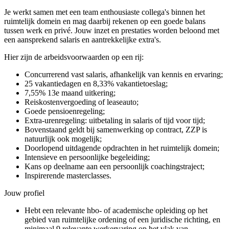
Je werkt samen met een team enthousiaste collega's binnen het
ruimtelijk domein en mag daarbij rekenen op een goede balans
tussen werk en privé. Jouw inzet en prestaties worden beloond met
een aansprekend salaris en aantrekkelijke extra's.
Hier zijn de arbeidsvoorwaarden op een rij:
Concurrerend vast salaris, afhankelijk van kennis en ervaring;
25 vakantiedagen en 8,33% vakantietoeslag;
7,55% 13e maand uitkering;
Reiskostenvergoeding of leaseauto;
Goede pensioenregeling;
Extra-urenregeling: uitbetaling in salaris of tijd voor tijd;
Bovenstaand geldt bij samenwerking op contract, ZZP is
natuurlijk ook mogelijk;
Doorlopend uitdagende opdrachten in het ruimtelijk domein;
Intensieve en persoonlijke begeleiding;
Kans op deelname aan een persoonlijk coachingstraject;
Inspirerende masterclasses.
Jouw profiel
Hebt een relevante hbo- of academische opleiding op het
gebied van ruimtelijke ordening of een juridische richting, en
minimaal 9 relevante werkervaring op het vlak van