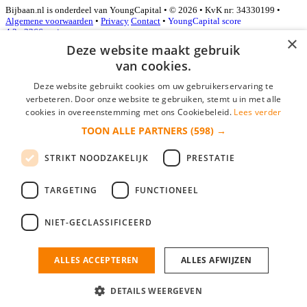
Bijbaan.nl is onderdeel van YoungCapital • © 2026 • KvK nr: 34330199 •
Algemene voorwaarden
•
Privacy
Contact
•
YoungCapital score
4.3 - 3366 reviews
×
Deze website maakt gebruik
van cookies.
Inloggen als bedrijf
Deze website gebruikt cookies om uw gebruikerservaring te
verbeteren. Door onze website te gebruiken, stemt u in met alle
E-mail
*
cookies in overeenstemming met ons Cookiebeleid.
Lees verder
TOON ALLE PARTNERS
(598) →
Wachtwoord
STRIKT NOODZAKELIJK
PRESTATIE
login gegevens onthouden
Wachtwoord vergeten?
login
TARGETING
FUNCTIONEEL
Bedrijf aanmelden
NIET-GECLASSIFICEERD
Na het aanmelden kun je meteen je vacature plaatsen en heb je je
nieuwe collega/werknemer zo gevonden!
ALLES ACCEPTEREN
ALLES AFWIJZEN
Heb je nog geen gratis bedrijfsprofiel?
DETAILS WEERGEVEN
Bedrijf aanmelden