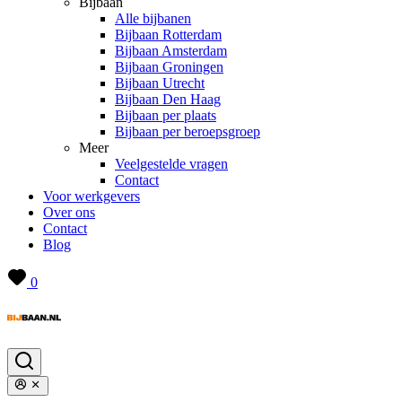
Bijbaan
Alle bijbanen
Bijbaan Rotterdam
Bijbaan Amsterdam
Bijbaan Groningen
Bijbaan Utrecht
Bijbaan Den Haag
Bijbaan per plaats
Bijbaan per beroepsgroep
Meer
Veelgestelde vragen
Contact
Voor werkgevers
Over ons
Contact
Blog
0