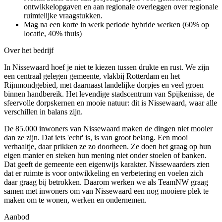
ontwikkelopgaven en aan regionale overleggen over regionale
ruimtelijke vraagstukken.
Mag na een korte in werk periode hybride werken (60% op
locatie, 40% thuis)
Over het bedrijf
In Nissewaard hoef je niet te kiezen tussen drukte en rust. We zijn
een centraal gelegen gemeente, vlakbij Rotterdam en het
Rijnmondgebied, met daarnaast landelijke dorpjes en veel groen
binnen handbereik. Het levendige stadscentrum van Spijkenisse, de
sfeervolle dorpskernen en mooie natuur: dit is Nissewaard, waar alle
verschillen in balans zijn.
De 85.000 inwoners van Nissewaard maken de dingen niet mooier
dan ze zijn. Dat iets 'echt' is, is van groot belang. Een mooi
verhaaltje, daar prikken ze zo doorheen. Ze doen het graag op hun
eigen manier en steken hun mening niet onder stoelen of banken.
Dat geeft de gemeente een eigenwijs karakter. Nissewaarders zien
dat er ruimte is voor ontwikkeling en verbetering en voelen zich
daar graag bij betrokken. Daarom werken we als TeamNW graag
samen met inwoners om van Nissewaard een nog mooiere plek te
maken om te wonen, werken en ondernemen.
Aanbod