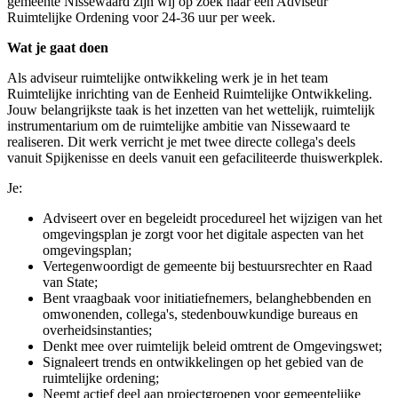
gemeente Nissewaard zijn wij op zoek naar een Adviseur
Ruimtelijke Ordening voor 24-36 uur per week.
Wat je gaat doen
Als adviseur ruimtelijke ontwikkeling werk je in het team
Ruimtelijke inrichting van de Eenheid Ruimtelijke Ontwikkeling.
Jouw belangrijkste taak is het inzetten van het wettelijk, ruimtelijk
instrumentarium om de ruimtelijke ambitie van Nissewaard te
realiseren. Dit werk verricht je met twee directe collega's deels
vanuit Spijkenisse en deels vanuit een gefaciliteerde thuiswerkplek.
Je:
Adviseert over en begeleidt procedureel het wijzigen van het
omgevingsplan je zorgt voor het digitale aspecten van het
omgevingsplan;
Vertegenwoordigt de gemeente bij bestuursrechter en Raad
van State;
Bent vraagbaak voor initiatiefnemers, belanghebbenden en
omwonenden, collega's, stedenbouwkundige bureaus en
overheidsinstanties;
Denkt mee over ruimtelijk beleid omtrent de Omgevingswet;
Signaleert trends en ontwikkelingen op het gebied van de
ruimtelijke ordening;
Neemt actief deel aan projectgroepen voor gemeentelijke