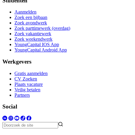
Studenten
Aanmelden
Zoek een bijbaan
Zoek avondwerk
Zoek parttimewerk (overdag)
Zoek vakantiewerk
Zoek weekendwerk
YoungCapital IOS App
YoungCapital Android App
Werkgevers
Gratis aanmelden
CV Zoeken
Plaats vacature
Veilig betalen
Partners
Social