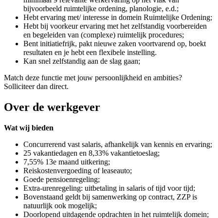
bijvoorbeeld ruimtelijke ordening, planologie, e.d.;
Hebt ervaring met/ interesse in domein Ruimtelijke Ordening;
Hebt bij voorkeur ervaring met het zelfstandig voorbereiden
en begeleiden van (complexe) ruimtelijk procedures;
Bent initiatiefrijk, pakt nieuwe zaken voortvarend op, boekt
resultaten en je hebt een flexibele instelling.
Kan snel zelfstandig aan de slag gaan;
Match deze functie met jouw persoonlijkheid en ambities?
Solliciteer dan direct.
Over de werkgever
Wat wij bieden
Concurrerend vast salaris, afhankelijk van kennis en ervaring;
25 vakantiedagen en 8,33% vakantietoeslag;
7,55% 13e maand uitkering;
Reiskostenvergoeding of leaseauto;
Goede pensioenregeling;
Extra-urenregeling: uitbetaling in salaris of tijd voor tijd;
Bovenstaand geldt bij samenwerking op contract, ZZP is
natuurlijk ook mogelijk;
Doorlopend uitdagende opdrachten in het ruimtelijk domein;