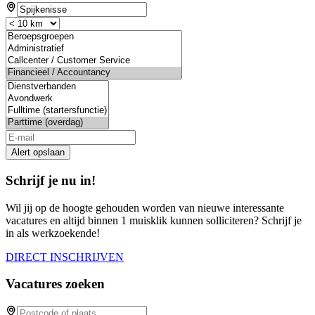
If
you
are
a
human,
ignore
this
field
Alert opslaan
Schrijf je nu in!
Wil jij op de hoogte gehouden worden van nieuwe interessante
vacatures en altijd binnen 1 muisklik kunnen solliciteren? Schrijf je
in als werkzoekende!
DIRECT INSCHRIJVEN
Vacatures zoeken