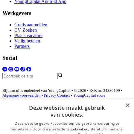
YoungCapital Android App
Werkgevers
Gratis aanmelden
CV Zoeken
Plaats vacature
Veilig betalen
Partners
Social
Bijbaan.nl is onderdeel van YoungCapital • © 2026 • KvK nr: 34330199 •
Algemene voorwaarden
•
Privacy
Contact
•
YoungCapital score
4.3 - 3366 reviews
×
Deze website maakt gebruik
van cookies.
Inloggen als bedrijf
Deze website gebruikt cookies om uw gebruikerservaring te
verbeteren. Door onze website te gebruiken, stemt u in met alle
E-mail
*