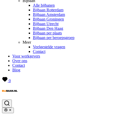
Bijbaan
Alle bijbanen
Bijbaan Rotterdam
Bijbaan Amsterdam
Bijbaan Groningen
Bijbaan Utrecht
Bijbaan Den Haag
Bijbaan per plaats
Bijbaan per beroepsgroep
Meer
Veelgestelde vragen
Contact
Voor werkgevers
Over ons
Contact
Blog
0