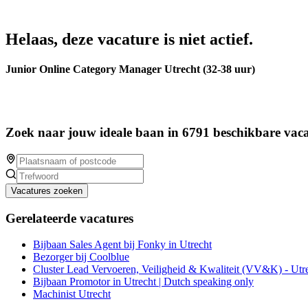
Helaas, deze vacature is niet actief.
Junior Online Category Manager Utrecht (32-38 uur)
Zoek naar jouw ideale baan in 6791 beschikbare vaca
Vacatures zoeken
Gerelateerde vacatures
Bijbaan Sales Agent bij Fonky in Utrecht
Bezorger bij Coolblue
Cluster Lead Vervoeren, Veiligheid & Kwaliteit (VV&K) - Utr
Bijbaan Promotor in Utrecht | Dutch speaking only
Machinist Utrecht