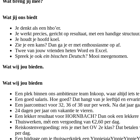
Wat breng jij mee?
Wat jij ons biedt
Je denkt als een hbo’er.
Je werkt precies, gericht op resultaat, met een handige structuur
Je houdt je hoofd koel.
Zie je een kans? Dan ga je er met enthousiasme op af.
Twee van jouw vrienden heten Word en Excel.
Spreek je ook
ein bisschen Deutsch?
Mooi meegenomen.
Wat wij jou bieden.
Wat wij jou bieden
Een plek binnen ons ambitieuze team Inkoop, waar altijd iets te
Een goed salaris. Hoe goed? Dat hangt van je leeftijd en ervarin
Een jaarcontract voor 32, 36 of 38 uur per week. Na dat jaar 
24 dagen per jaar om vakantie te vieren.
Een lekker resultaat voor HORNBACH? Dan ook een lekkere 
Thuiswerken, mét een vergoeding van €2,60 per dag.
Reiskostenvergoeding: reis je met het OV 2e klas? Dat betalen
per dag.
Een bijdrage om je thuiswerkplek een YippiejajaYippieYippieY