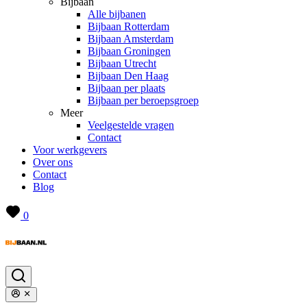
Bijbaan
Alle bijbanen
Bijbaan Rotterdam
Bijbaan Amsterdam
Bijbaan Groningen
Bijbaan Utrecht
Bijbaan Den Haag
Bijbaan per plaats
Bijbaan per beroepsgroep
Meer
Veelgestelde vragen
Contact
Voor werkgevers
Over ons
Contact
Blog
0