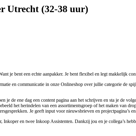
 Utrecht (32-38 uur)
Want je bent een echte aanpakker. Je bent flexibel en legt makkelijk cont
ie en communicatie in onze Onlineshop over jullie categorie de spijker
en je de ene dag een content pagina aan het schrijven en sta je de volge
voorbeeld het herindelen van een assortimentsgroep of het maken van dro
ersgesprekken. Je geeft input voor nieuwsbrieven en projectpagina’s en 
nkoper en twee Inkoop Assistenten. Dankzij jou en je collega’s hebben 