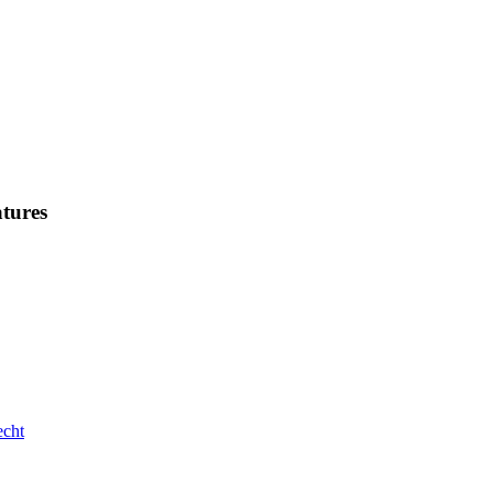
tures
echt