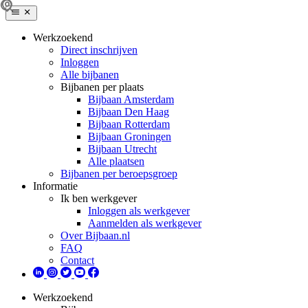
Werkzoekend
Direct inschrijven
Inloggen
Alle bijbanen
Bijbanen per plaats
Bijbaan Amsterdam
Bijbaan Den Haag
Bijbaan Rotterdam
Bijbaan Groningen
Bijbaan Utrecht
Alle plaatsen
Bijbanen per beroepsgroep
Informatie
Ik ben werkgever
Inloggen als werkgever
Aanmelden als werkgever
Over Bijbaan.nl
FAQ
Contact
Werkzoekend