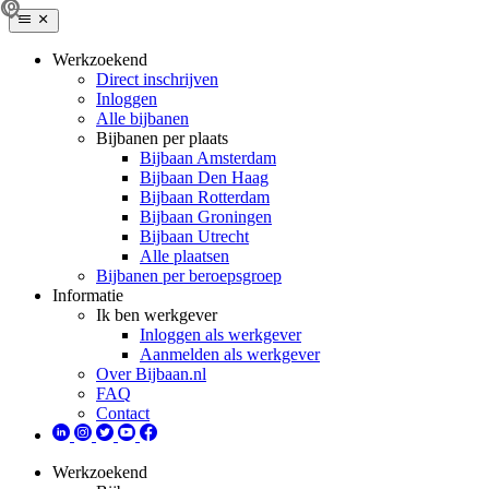
Werkzoekend
Direct inschrijven
Inloggen
Alle bijbanen
Bijbanen per plaats
Bijbaan Amsterdam
Bijbaan Den Haag
Bijbaan Rotterdam
Bijbaan Groningen
Bijbaan Utrecht
Alle plaatsen
Bijbanen per beroepsgroep
Informatie
Ik ben werkgever
Inloggen als werkgever
Aanmelden als werkgever
Over Bijbaan.nl
FAQ
Contact
Werkzoekend