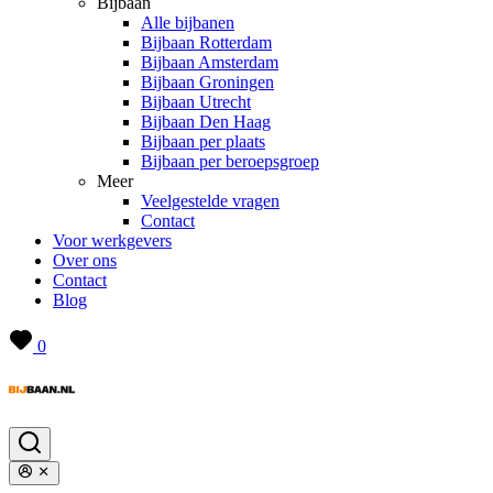
Bijbaan
Alle bijbanen
Bijbaan Rotterdam
Bijbaan Amsterdam
Bijbaan Groningen
Bijbaan Utrecht
Bijbaan Den Haag
Bijbaan per plaats
Bijbaan per beroepsgroep
Meer
Veelgestelde vragen
Contact
Voor werkgevers
Over ons
Contact
Blog
0