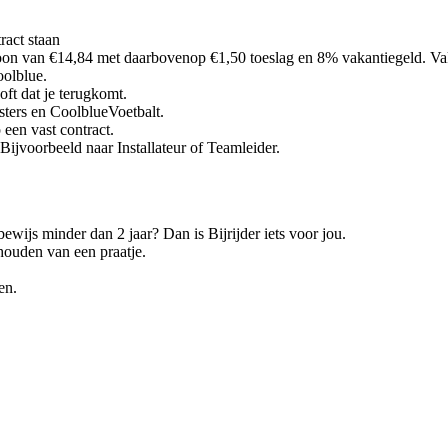
ract staan
loon van €14,84 met daarbovenop €1,50 toeslag en 8% vakantiegeld. Vakan
oolblue.
oft dat je terugkomt.
ters en CoolblueVoetbalt.
 een vast contract.
Bijvoorbeeld naar Installateur of Teamleider.
ewijs minder dan 2 jaar? Dan is Bijrijder iets voor jou.
houden van een praatje.
en.