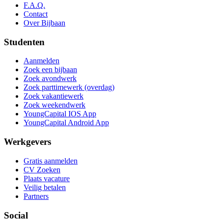
F.A.Q.
Contact
Over Bijbaan
Studenten
Aanmelden
Zoek een bijbaan
Zoek avondwerk
Zoek parttimewerk (overdag)
Zoek vakantiewerk
Zoek weekendwerk
YoungCapital IOS App
YoungCapital Android App
Werkgevers
Gratis aanmelden
CV Zoeken
Plaats vacature
Veilig betalen
Partners
Social