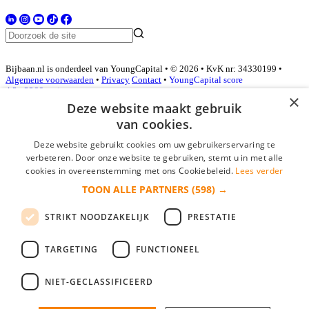
Bijbaan.nl is onderdeel van YoungCapital • © 2026 • KvK nr: 34330199 •
Algemene voorwaarden
•
Privacy
Contact
•
YoungCapital score
4.3 - 3366 reviews
×
Deze website maakt gebruik
van cookies.
Inloggen als bedrijf
Deze website gebruikt cookies om uw gebruikerservaring te
verbeteren. Door onze website te gebruiken, stemt u in met alle
E-mail
*
cookies in overeenstemming met ons Cookiebeleid.
Lees verder
TOON ALLE PARTNERS
(598) →
Wachtwoord
STRIKT NOODZAKELIJK
PRESTATIE
login gegevens onthouden
Wachtwoord vergeten?
login
TARGETING
FUNCTIONEEL
Bedrijf aanmelden
NIET-GECLASSIFICEERD
Na het aanmelden kun je meteen je vacature plaatsen en heb je je