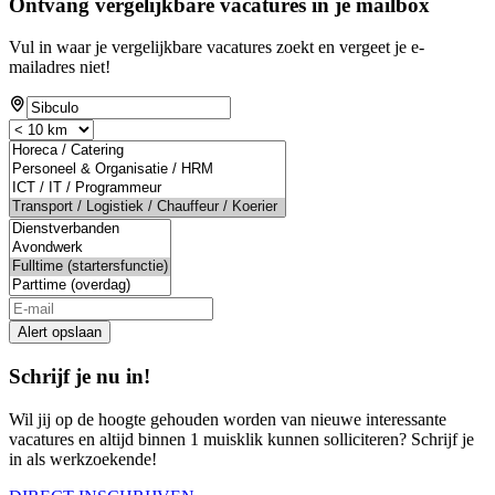
Ontvang vergelijkbare vacatures in je mailbox
Vul in waar je vergelijkbare vacatures zoekt en vergeet je e-
mailadres niet!
If
you
are
a
human,
ignore
this
field
Alert opslaan
Schrijf je nu in!
Wil jij op de hoogte gehouden worden van nieuwe interessante
vacatures en altijd binnen 1 muisklik kunnen solliciteren? Schrijf je
in als werkzoekende!