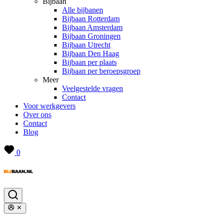
Bijbaan
Alle bijbanen
Bijbaan Rotterdam
Bijbaan Amsterdam
Bijbaan Groningen
Bijbaan Utrecht
Bijbaan Den Haag
Bijbaan per plaats
Bijbaan per beroepsgroep
Meer
Veelgestelde vragen
Contact
Voor werkgevers
Over ons
Contact
Blog
0