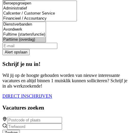
are
a
human,
ignore
this
field
Alert opslaan
Schrijf je nu in!
Wil jij op de hoogte gehouden worden van nieuwe interessante
vacatures en altijd binnen 1 muisklik kunnen solliciteren? Schrijf je
in als werkzoekende!
DIRECT INSCHRIJVEN
Vacatures zoeken
Zoeken