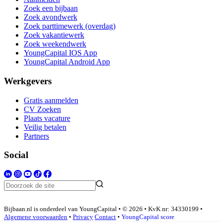
Zoek een bijbaan
Zoek avondwerk
Zoek parttimewerk (overdag)
Zoek vakantiewerk
Zoek weekendwerk
YoungCapital IOS App
YoungCapital Android App
Werkgevers
Gratis aanmelden
CV Zoeken
Plaats vacature
Veilig betalen
Partners
Social
Bijbaan.nl is onderdeel van YoungCapital • © 2026 • KvK nr: 34330199 •
Algemene voorwaarden
•
Privacy
Contact
•
YoungCapital score