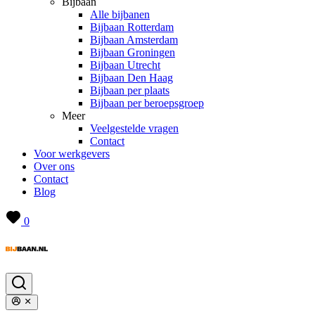
Bijbaan
Alle bijbanen
Bijbaan Rotterdam
Bijbaan Amsterdam
Bijbaan Groningen
Bijbaan Utrecht
Bijbaan Den Haag
Bijbaan per plaats
Bijbaan per beroepsgroep
Meer
Veelgestelde vragen
Contact
Voor werkgevers
Over ons
Contact
Blog
0