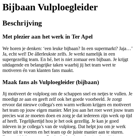
Bijbaan Vulploegleider
Beschrijving
Met plezier aan het werk in Ter Apel
We horen je denken: ‘een leuke bijbaan? In een supermarkt? Jaja…’
Ja, echt wel! De állerleukste zelfs. Je werkt namelijk in een
supergezellig team. En hé, het is niet zomaar een bijbaan. Je krijgt
uitdagende en belangrijke taken waarbij jij het team weet te
motiveren én van klanten fans maakt.
Maak fans als Vulploegleider (bijbaan)
Jij motiveert de vulploeg om de schappen snel en netjes te vullen. Je
moedigt ze aan en geeft zelf ook het goede voorbeeld. Je zorgt
ervoor dat nieuwe collega's een warm welkom krijgen en motiveert
het team op jouw eigen manier. Met jou aan het roer weet jouw team
precies wat ze moeten doen en zorg je dat iedereen zijn werk op tijd
af heeft. Tegelijkertijd hou je het ook gezellig. Je kan je goed
inleven in je collega’s van de vulploeg. Dat helpt jou om je werk
beter uit te voeren en het team op de juiste manier aan te sturen.