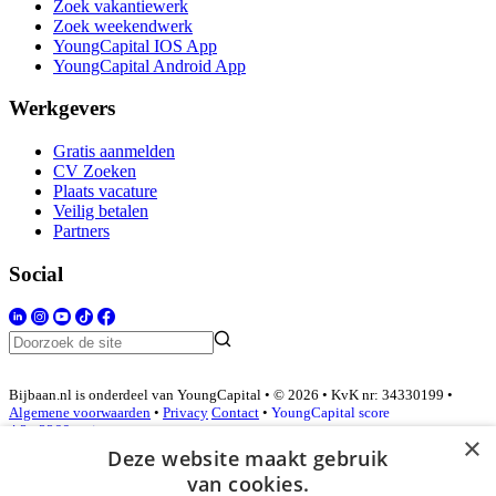
Zoek vakantiewerk
Zoek weekendwerk
YoungCapital IOS App
YoungCapital Android App
Werkgevers
Gratis aanmelden
CV Zoeken
Plaats vacature
Veilig betalen
Partners
Social
Bijbaan.nl is onderdeel van YoungCapital • © 2026 • KvK nr: 34330199 •
Algemene voorwaarden
•
Privacy
Contact
•
YoungCapital score
4.3 - 3366 reviews
×
Deze website maakt gebruik
van cookies.