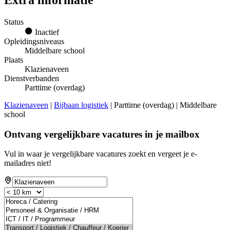
Extra informatie
Status
Inactief
Opleidingsniveaus
Middelbare school
Plaats
Klazienaveen
Dienstverbanden
Parttime (overdag)
Klazienaveen
|
Bijbaan logistiek
| Parttime (overdag) | Middelbare
school
Ontvang vergelijkbare vacatures in je mailbox
Vul in waar je vergelijkbare vacatures zoekt en vergeet je e-
mailadres niet!
If
you
are
a
human,
ignore