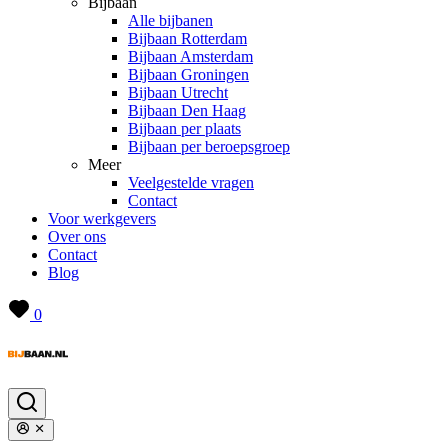
Bijbaan
Alle bijbanen
Bijbaan Rotterdam
Bijbaan Amsterdam
Bijbaan Groningen
Bijbaan Utrecht
Bijbaan Den Haag
Bijbaan per plaats
Bijbaan per beroepsgroep
Meer
Veelgestelde vragen
Contact
Voor werkgevers
Over ons
Contact
Blog
0