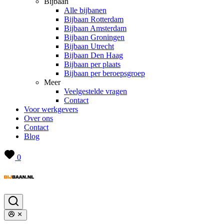
Bijbaan
Alle bijbanen
Bijbaan Rotterdam
Bijbaan Amsterdam
Bijbaan Groningen
Bijbaan Utrecht
Bijbaan Den Haag
Bijbaan per plaats
Bijbaan per beroepsgroep
Meer
Veelgestelde vragen
Contact
Voor werkgevers
Over ons
Contact
Blog
0