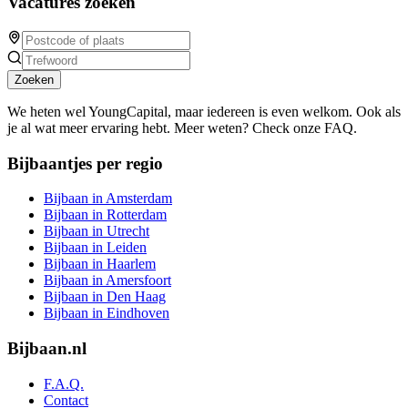
Vacatures zoeken
Zoeken
We heten wel YoungCapital, maar iedereen is even welkom. Ook als
je al wat meer ervaring hebt. Meer weten? Check onze FAQ.
Bijbaantjes per regio
Bijbaan in Amsterdam
Bijbaan in Rotterdam
Bijbaan in Utrecht
Bijbaan in Leiden
Bijbaan in Haarlem
Bijbaan in Amersfoort
Bijbaan in Den Haag
Bijbaan in Eindhoven
Bijbaan.nl
F.A.Q.
Contact