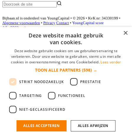
Bijbaan.nl is onderdeel van YoungCapital • © 2026 • KvK nr: 34330199 •
Algemene voorwaarden
•
Privacy
Contact
•
YoungCapital score
4.3 - 3366 reviews
×
Deze website maakt gebruik
van cookies.
Inloggen als bedrijf
Deze website gebruikt cookies om uw gebruikerservaring te
verbeteren. Door onze website te gebruiken, stemt u in met alle
E-mail
*
cookies in overeenstemming met ons Cookiebeleid.
Lees verder
TOON ALLE PARTNERS
(598) →
Wachtwoord
STRIKT NOODZAKELIJK
PRESTATIE
login gegevens onthouden
Wachtwoord vergeten?
login
TARGETING
FUNCTIONEEL
Bedrijf aanmelden
NIET-GECLASSIFICEERD
Na het aanmelden kun je meteen je vacature plaatsen en heb je je
nieuwe collega/werknemer zo gevonden!
ALLES ACCEPTEREN
ALLES AFWIJZEN