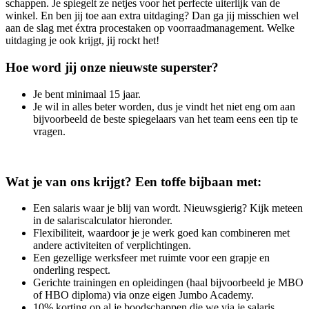
schappen. Je spiegelt ze netjes voor het perfecte uiterlijk van de
winkel. En ben jij toe aan extra uitdaging? Dan ga jij misschien wel
aan de slag met éxtra procestaken op voorraadmanagement. Welke
uitdaging je ook krijgt, jij rockt het!
Hoe word jij onze nieuwste superster?
Je bent minimaal 15 jaar.
Je wil in alles beter worden, dus je vindt het niet eng om aan
bijvoorbeeld de beste spiegelaars van het team eens een tip te
vragen.
Wat je van ons krijgt? Een toffe bijbaan met:
Een salaris waar je blij van wordt. Nieuwsgierig? Kijk meteen
in de salariscalculator hieronder.
Flexibiliteit, waardoor je je werk goed kan combineren met
andere activiteiten of verplichtingen.
Een gezellige werksfeer met ruimte voor een grapje en
onderling respect.
Gerichte trainingen en opleidingen (haal bijvoorbeeld je MBO
of HBO diploma) via onze eigen Jumbo Academy.
10% korting op al je boodschappen die we via je salaris