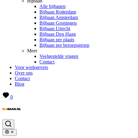
Bijbaan
Alle bijbanen
Bijbaan Rotterdam
Bijbaan Amsterdam
Bijbaan Groningen
Bijbaan Utrecht
Bijbaan Den Haag
Bijbaan per plaats
Bijbaan per beroepsgroep
Meer
Veelgestelde vragen
Contact
Voor werkgevers
Over ons
Contact
Blog
0