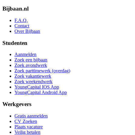
Bijbaan.nl
F.A.Q.
Contact
Over Bijbaan
Studenten
Aanmelden
Zoek een bijbaan
Zoek avondwerk
Zoek parttimewerk (overdag)
Zoek vakantiewerk
Zoek weekendwerk
YoungCapital IOS App
YoungCapital Android App
Werkgevers
Gratis aanmelden
CV Zoeken
Plaats vacature
Veilig betalen