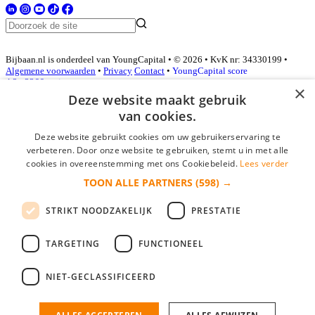
Bijbaan.nl is onderdeel van YoungCapital • © 2026 • KvK nr: 34330199 •
Algemene voorwaarden
•
Privacy
Contact
•
YoungCapital score
4.3 - 3366 reviews
×
Deze website maakt gebruik
van cookies.
Inloggen als bedrijf
Deze website gebruikt cookies om uw gebruikerservaring te
verbeteren. Door onze website te gebruiken, stemt u in met alle
E-mail
*
cookies in overeenstemming met ons Cookiebeleid.
Lees verder
TOON ALLE PARTNERS
(598) →
Wachtwoord
STRIKT NOODZAKELIJK
PRESTATIE
login gegevens onthouden
Wachtwoord vergeten?
login
TARGETING
FUNCTIONEEL
Bedrijf aanmelden
NIET-GECLASSIFICEERD
Na het aanmelden kun je meteen je vacature plaatsen en heb je je
nieuwe collega/werknemer zo gevonden!