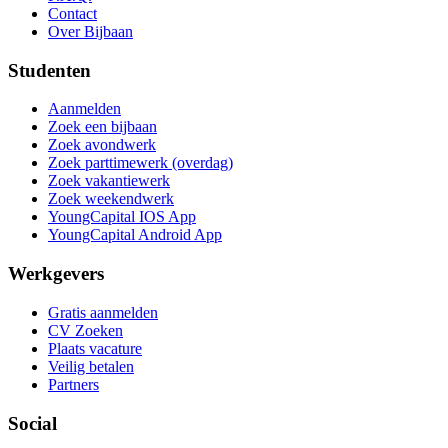
Contact
Over Bijbaan
Studenten
Aanmelden
Zoek een bijbaan
Zoek avondwerk
Zoek parttimewerk (overdag)
Zoek vakantiewerk
Zoek weekendwerk
YoungCapital IOS App
YoungCapital Android App
Werkgevers
Gratis aanmelden
CV Zoeken
Plaats vacature
Veilig betalen
Partners
Social