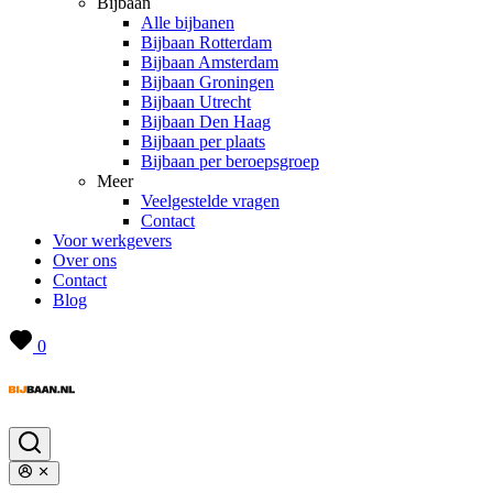
Bijbaan
Alle bijbanen
Bijbaan Rotterdam
Bijbaan Amsterdam
Bijbaan Groningen
Bijbaan Utrecht
Bijbaan Den Haag
Bijbaan per plaats
Bijbaan per beroepsgroep
Meer
Veelgestelde vragen
Contact
Voor werkgevers
Over ons
Contact
Blog
0