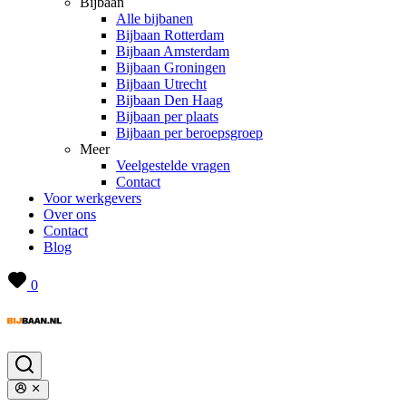
Bijbaan
Alle bijbanen
Bijbaan Rotterdam
Bijbaan Amsterdam
Bijbaan Groningen
Bijbaan Utrecht
Bijbaan Den Haag
Bijbaan per plaats
Bijbaan per beroepsgroep
Meer
Veelgestelde vragen
Contact
Voor werkgevers
Over ons
Contact
Blog
0