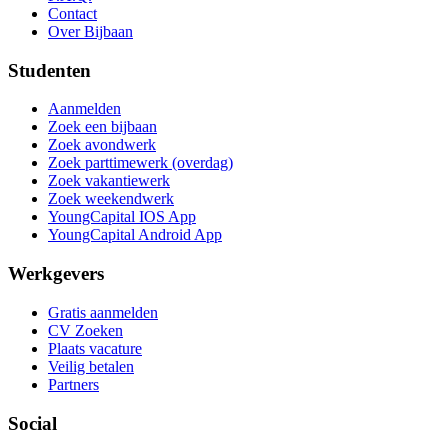
Contact
Over Bijbaan
Studenten
Aanmelden
Zoek een bijbaan
Zoek avondwerk
Zoek parttimewerk (overdag)
Zoek vakantiewerk
Zoek weekendwerk
YoungCapital IOS App
YoungCapital Android App
Werkgevers
Gratis aanmelden
CV Zoeken
Plaats vacature
Veilig betalen
Partners
Social