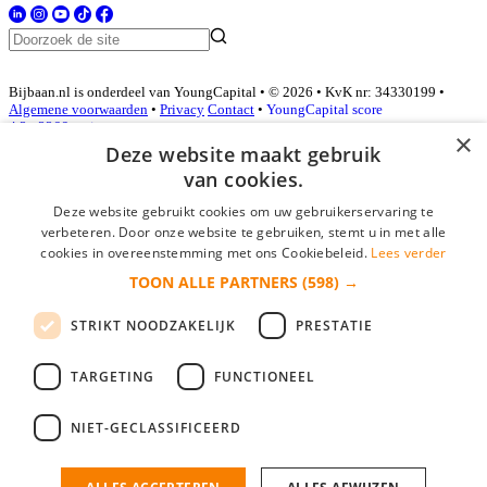
Bijbaan.nl is onderdeel van YoungCapital • © 2026 • KvK nr: 34330199 •
Algemene voorwaarden
•
Privacy
Contact
•
YoungCapital score
4.3 - 3366 reviews
×
Deze website maakt gebruik
van cookies.
Inloggen als bedrijf
Deze website gebruikt cookies om uw gebruikerservaring te
verbeteren. Door onze website te gebruiken, stemt u in met alle
E-mail
*
cookies in overeenstemming met ons Cookiebeleid.
Lees verder
TOON ALLE PARTNERS
(598) →
Wachtwoord
STRIKT NOODZAKELIJK
PRESTATIE
login gegevens onthouden
Wachtwoord vergeten?
login
TARGETING
FUNCTIONEEL
Bedrijf aanmelden
NIET-GECLASSIFICEERD
Na het aanmelden kun je meteen je vacature plaatsen en heb je je
nieuwe collega/werknemer zo gevonden!