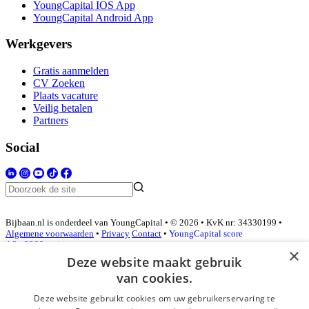
YoungCapital IOS App
YoungCapital Android App
Werkgevers
Gratis aanmelden
CV Zoeken
Plaats vacature
Veilig betalen
Partners
Social
Bijbaan.nl is onderdeel van YoungCapital • © 2026 • KvK nr: 34330199 •
Algemene voorwaarden
•
Privacy
Contact
•
YoungCapital score
4.3 - 3366 reviews
×
Deze website maakt gebruik
van cookies.
Inloggen als bedrijf
Deze website gebruikt cookies om uw gebruikerservaring te