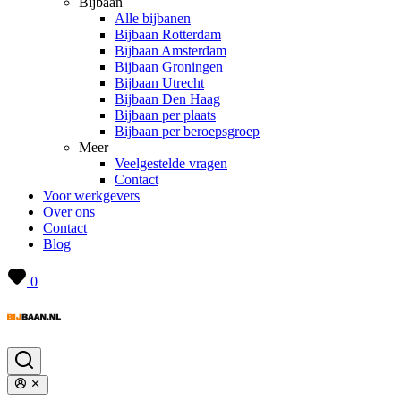
Bijbaan
Alle bijbanen
Bijbaan Rotterdam
Bijbaan Amsterdam
Bijbaan Groningen
Bijbaan Utrecht
Bijbaan Den Haag
Bijbaan per plaats
Bijbaan per beroepsgroep
Meer
Veelgestelde vragen
Contact
Voor werkgevers
Over ons
Contact
Blog
0