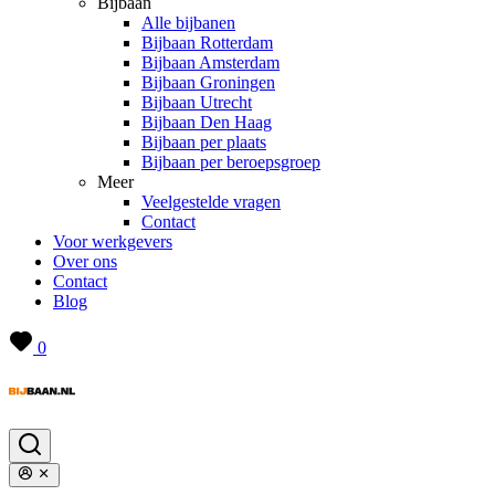
Bijbaan
Alle bijbanen
Bijbaan Rotterdam
Bijbaan Amsterdam
Bijbaan Groningen
Bijbaan Utrecht
Bijbaan Den Haag
Bijbaan per plaats
Bijbaan per beroepsgroep
Meer
Veelgestelde vragen
Contact
Voor werkgevers
Over ons
Contact
Blog
0