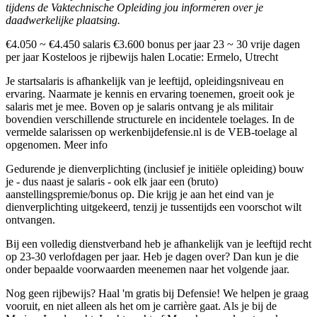
tijdens de Vaktechnische Opleiding jou informeren over je
daadwerkelijke plaatsing.
€4.050 ~ €4.450 salaris €3.600 bonus per jaar 23 ~ 30 vrije dagen
per jaar Kosteloos je rijbewijs halen Locatie: Ermelo, Utrecht
Je startsalaris is afhankelijk van je leeftijd, opleidingsniveau en
ervaring. Naarmate je kennis en ervaring toenemen, groeit ook je
salaris met je mee. Boven op je salaris ontvang je als militair
bovendien verschillende structurele en incidentele toelages. In de
vermelde salarissen op werkenbijdefensie.nl is de VEB-toelage al
opgenomen. Meer info
Gedurende je dienverplichting (inclusief je initiële opleiding) bouw
je - dus naast je salaris - ook elk jaar een (bruto)
aanstellingspremie/bonus op. Die krijg je aan het eind van je
dienverplichting uitgekeerd, tenzij je tussentijds een voorschot wilt
ontvangen.
Bij een volledig dienstverband heb je afhankelijk van je leeftijd recht
op 23-30 verlofdagen per jaar. Heb je dagen over? Dan kun je die
onder bepaalde voorwaarden meenemen naar het volgende jaar.
Nog geen rijbewijs? Haal 'm gratis bij Defensie! We helpen je graag
vooruit, en niet alleen als het om je carrière gaat. Als je bij de