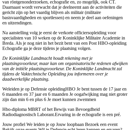
van röntgenonderzoeken, echografie en, zo mogelijk, ook CT.
Daarnaast wordt verwacht dat je deelneemt aan de activiteiten die
gericht zijn op het vaardig blijven als militair (militaire
basisvaardigheden en sportlessen) en neem je deel aan oefeningen
en uitzendingen.
Na aanstelling volg je eerst de verkorte officiersopleiding voor
specialisten van 10 weken op de Koninklijke Militaire Academie in
Breda. Als je nog niet in het bezit bent van een Post HBO-opleiding
Echografie ga je deze tijdens je plaatsing volgen.
De Koninklijke Landmacht houdt rekening met je
plaatsingsvoorkeur, maar kan om organisatorische redenen afwijken
van de initiële plaatsingsvoorkeur. De Koninklijke Landmacht zal
tijdens de Vaktechnische Opleiding jou informeren over je
daadwerkelijke plaatsing.
Weleiden je op Defensie opleidingHBO Je bent tussen de 17 jaar en
6 maanden en 37 jaar en 6 maanden Je oogafwijking mag niet groter
zijn dan min 6 en plus 6 Je moet kunnen zwemmen
Hbo-diploma MBRT of het Bewijs van Bevoegdheid
Radiodiagnostisch Laborant.Ervaring in de echografie is een pré.
Jouw profiel We leiden je op Jouw loopbaan Bezoek een event
Bekijk onze events Wil je Defensie echt leren kennen en ervaren?