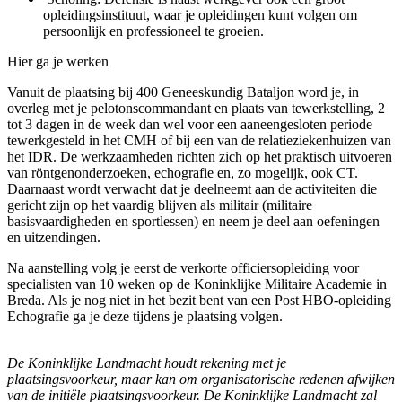
opleidingsinstituut, waar je opleidingen kunt volgen om
persoonlijk en professioneel te groeien.
Hier ga je werken
Vanuit de plaatsing bij 400 Geneeskundig Bataljon word je, in
overleg met je pelotonscommandant en plaats van tewerkstelling, 2
tot 3 dagen in de week dan wel voor een aaneengesloten periode
tewerkgesteld in het CMH of bij een van de relatieziekenhuizen van
het IDR. De werkzaamheden richten zich op het praktisch uitvoeren
van röntgenonderzoeken, echografie en, zo mogelijk, ook CT.
Daarnaast wordt verwacht dat je deelneemt aan de activiteiten die
gericht zijn op het vaardig blijven als militair (militaire
basisvaardigheden en sportlessen) en neem je deel aan oefeningen
en uitzendingen.
Na aanstelling volg je eerst de verkorte officiersopleiding voor
specialisten van 10 weken op de Koninklijke Militaire Academie in
Breda. Als je nog niet in het bezit bent van een Post HBO-opleiding
Echografie ga je deze tijdens je plaatsing volgen.
De Koninklijke Landmacht houdt rekening met je
plaatsingsvoorkeur, maar kan om organisatorische redenen afwijken
van de initiële plaatsingsvoorkeur. De Koninklijke Landmacht zal