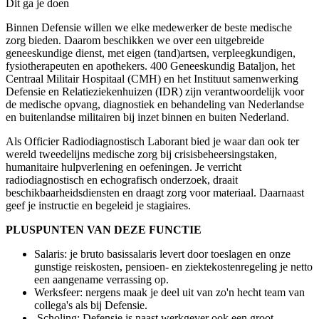
Dit ga je doen
Binnen Defensie willen we elke medewerker de beste medische
zorg bieden. Daarom beschikken we over een uitgebreide
geneeskundige dienst, met eigen (tand)artsen, verpleegkundigen,
fysiotherapeuten en apothekers. 400 Geneeskundig Bataljon, het
Centraal Militair Hospitaal (CMH) en het Instituut samenwerking
Defensie en Relatieziekenhuizen (IDR) zijn verantwoordelijk voor
de medische opvang, diagnostiek en behandeling van Nederlandse
en buitenlandse militairen bij inzet binnen en buiten Nederland.
Als Officier Radiodiagnostisch Laborant bied je waar dan ook ter
wereld tweedelijns medische zorg bij crisisbeheersingstaken,
humanitaire hulpverlening en oefeningen. Je verricht
radiodiagnostisch en echografisch onderzoek, draait
beschikbaarheidsdiensten en draagt zorg voor materiaal. Daarnaast
geef je instructie en begeleid je stagiaires.
PLUSPUNTEN VAN DEZE FUNCTIE
Salaris: je bruto basissalaris levert door toeslagen en onze
gunstige reiskosten, pensioen- en ziektekostenregeling je netto
een aangename verrassing op.
Werksfeer: nergens maak je deel uit van zo'n hecht team van
collega's als bij Defensie.
Scholing: Defensie is naast werkgever ook een groot