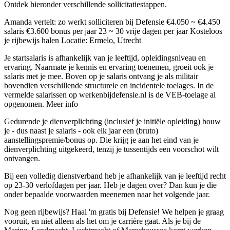
Ontdek hieronder verschillende sollicitatiestappen.
Amanda vertelt: zo werkt solliciteren bij Defensie €4.050 ~ €4.450
salaris €3.600 bonus per jaar 23 ~ 30 vrije dagen per jaar Kosteloos
je rijbewijs halen Locatie: Ermelo, Utrecht
Je startsalaris is afhankelijk van je leeftijd, opleidingsniveau en
ervaring. Naarmate je kennis en ervaring toenemen, groeit ook je
salaris met je mee. Boven op je salaris ontvang je als militair
bovendien verschillende structurele en incidentele toelages. In de
vermelde salarissen op werkenbijdefensie.nl is de VEB-toelage al
opgenomen. Meer info
Gedurende je dienverplichting (inclusief je initiële opleiding) bouw
je - dus naast je salaris - ook elk jaar een (bruto)
aanstellingspremie/bonus op. Die krijg je aan het eind van je
dienverplichting uitgekeerd, tenzij je tussentijds een voorschot wilt
ontvangen.
Bij een volledig dienstverband heb je afhankelijk van je leeftijd recht
op 23-30 verlofdagen per jaar. Heb je dagen over? Dan kun je die
onder bepaalde voorwaarden meenemen naar het volgende jaar.
Nog geen rijbewijs? Haal 'm gratis bij Defensie! We helpen je graag
vooruit, en niet alleen als het om je carrière gaat. Als je bij de