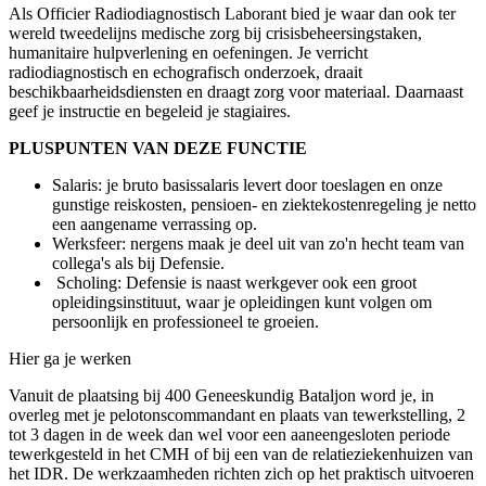
Als Officier Radiodiagnostisch Laborant bied je waar dan ook ter
wereld tweedelijns medische zorg bij crisisbeheersingstaken,
humanitaire hulpverlening en oefeningen. Je verricht
radiodiagnostisch en echografisch onderzoek, draait
beschikbaarheidsdiensten en draagt zorg voor materiaal. Daarnaast
geef je instructie en begeleid je stagiaires.
PLUSPUNTEN VAN DEZE FUNCTIE
Salaris: je bruto basissalaris levert door toeslagen en onze
gunstige reiskosten, pensioen- en ziektekostenregeling je netto
een aangename verrassing op.
Werksfeer: nergens maak je deel uit van zo'n hecht team van
collega's als bij Defensie.
Scholing: Defensie is naast werkgever ook een groot
opleidingsinstituut, waar je opleidingen kunt volgen om
persoonlijk en professioneel te groeien.
Hier ga je werken
Vanuit de plaatsing bij 400 Geneeskundig Bataljon word je, in
overleg met je pelotonscommandant en plaats van tewerkstelling, 2
tot 3 dagen in de week dan wel voor een aaneengesloten periode
tewerkgesteld in het CMH of bij een van de relatieziekenhuizen van
het IDR. De werkzaamheden richten zich op het praktisch uitvoeren