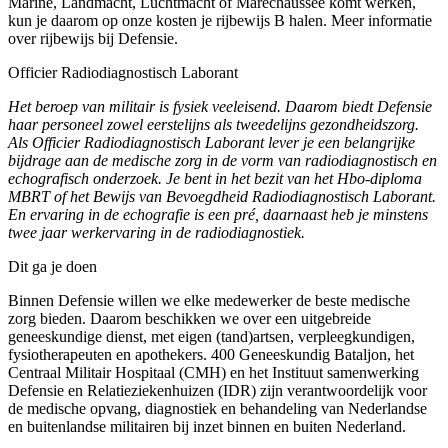
Marine, Landmacht, Luchtmacht of Marechaussee komt werken,
kun je daarom op onze kosten je rijbewijs B halen. Meer informatie
over rijbewijs bij Defensie.
Officier Radiodiagnostisch Laborant
Het beroep van militair is fysiek veeleisend. Daarom biedt Defensie
haar personeel zowel eerstelijns als tweedelijns gezondheidszorg.
Als Officier Radiodiagnostisch Laborant lever je een belangrijke
bijdrage aan de medische zorg in de vorm van radiodiagnostisch en
echografisch onderzoek. Je bent in het bezit van het Hbo-diploma
MBRT of het Bewijs van Bevoegdheid Radiodiagnostisch Laborant.
En ervaring in de echografie is een pré, daarnaast heb je minstens
twee jaar werkervaring in de radiodiagnostiek.
Dit ga je doen
Binnen Defensie willen we elke medewerker de beste medische
zorg bieden. Daarom beschikken we over een uitgebreide
geneeskundige dienst, met eigen (tand)artsen, verpleegkundigen,
fysiotherapeuten en apothekers. 400 Geneeskundig Bataljon, het
Centraal Militair Hospitaal (CMH) en het Instituut samenwerking
Defensie en Relatieziekenhuizen (IDR) zijn verantwoordelijk voor
de medische opvang, diagnostiek en behandeling van Nederlandse
en buitenlandse militairen bij inzet binnen en buiten Nederland.