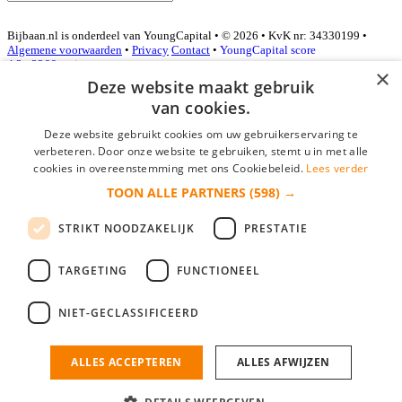
Bijbaan.nl is onderdeel van YoungCapital • © 2026 • KvK nr: 34330199 •
Algemene voorwaarden
•
Privacy
Contact
•
YoungCapital score
4.3 - 3366 reviews
×
Deze website maakt gebruik
van cookies.
Inloggen als bedrijf
Deze website gebruikt cookies om uw gebruikerservaring te
verbeteren. Door onze website te gebruiken, stemt u in met alle
E-mail
*
cookies in overeenstemming met ons Cookiebeleid.
Lees verder
TOON ALLE PARTNERS
(598) →
Wachtwoord
STRIKT NOODZAKELIJK
PRESTATIE
login gegevens onthouden
Wachtwoord vergeten?
login
TARGETING
FUNCTIONEEL
Bedrijf aanmelden
NIET-GECLASSIFICEERD
Na het aanmelden kun je meteen je vacature plaatsen en heb je je
nieuwe collega/werknemer zo gevonden!
ALLES ACCEPTEREN
ALLES AFWIJZEN
Heb je nog geen gratis bedrijfsprofiel?