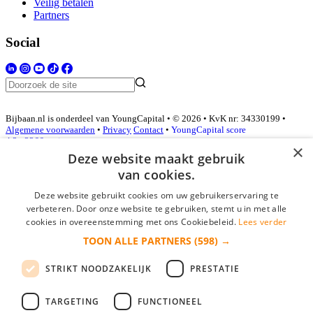
Veilig betalen
Partners
Social
Bijbaan.nl is onderdeel van YoungCapital • © 2026 • KvK nr: 34330199 •
Algemene voorwaarden
•
Privacy
Contact
•
YoungCapital score
4.3 - 3366 reviews
×
Deze website maakt gebruik
van cookies.
Inloggen als bedrijf
Deze website gebruikt cookies om uw gebruikerservaring te
verbeteren. Door onze website te gebruiken, stemt u in met alle
E-mail
*
cookies in overeenstemming met ons Cookiebeleid.
Lees verder
TOON ALLE PARTNERS
(598) →
Wachtwoord
STRIKT NOODZAKELIJK
PRESTATIE
login gegevens onthouden
Wachtwoord vergeten?
login
TARGETING
FUNCTIONEEL