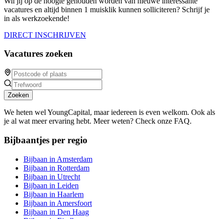
Wil jij op de hoogte gehouden worden van nieuwe interessante
vacatures en altijd binnen 1 muisklik kunnen solliciteren? Schrijf je
in als werkzoekende!
DIRECT INSCHRIJVEN
Vacatures zoeken
Zoeken
We heten wel YoungCapital, maar iedereen is even welkom. Ook als
je al wat meer ervaring hebt. Meer weten? Check onze FAQ.
Bijbaantjes per regio
Bijbaan in Amsterdam
Bijbaan in Rotterdam
Bijbaan in Utrecht
Bijbaan in Leiden
Bijbaan in Haarlem
Bijbaan in Amersfoort
Bijbaan in Den Haag