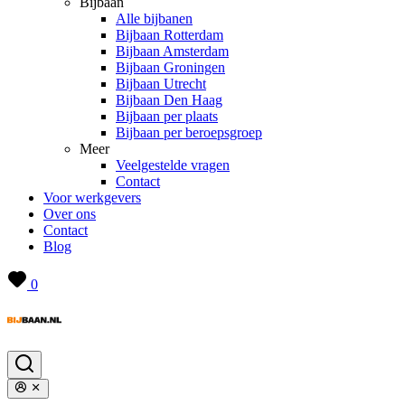
Bijbaan
Alle bijbanen
Bijbaan Rotterdam
Bijbaan Amsterdam
Bijbaan Groningen
Bijbaan Utrecht
Bijbaan Den Haag
Bijbaan per plaats
Bijbaan per beroepsgroep
Meer
Veelgestelde vragen
Contact
Voor werkgevers
Over ons
Contact
Blog
0