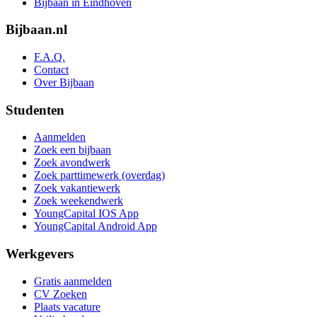
Bijbaan in Eindhoven
Bijbaan.nl
F.A.Q.
Contact
Over Bijbaan
Studenten
Aanmelden
Zoek een bijbaan
Zoek avondwerk
Zoek parttimewerk (overdag)
Zoek vakantiewerk
Zoek weekendwerk
YoungCapital IOS App
YoungCapital Android App
Werkgevers
Gratis aanmelden
CV Zoeken
Plaats vacature