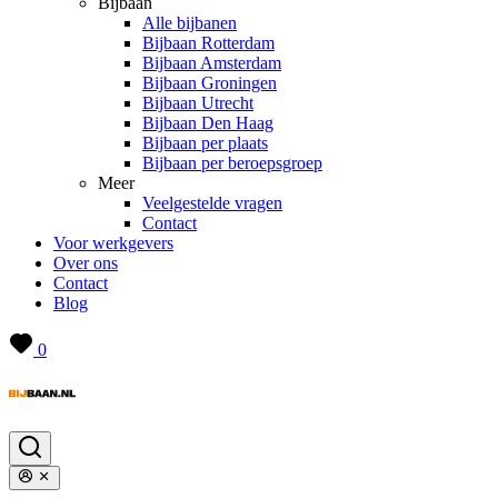
Bijbaan
Alle bijbanen
Bijbaan Rotterdam
Bijbaan Amsterdam
Bijbaan Groningen
Bijbaan Utrecht
Bijbaan Den Haag
Bijbaan per plaats
Bijbaan per beroepsgroep
Meer
Veelgestelde vragen
Contact
Voor werkgevers
Over ons
Contact
Blog
0