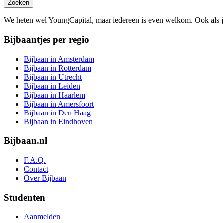
Zoeken
We heten wel YoungCapital, maar iedereen is even welkom. Ook als 
Bijbaantjes per regio
Bijbaan in Amsterdam
Bijbaan in Rotterdam
Bijbaan in Utrecht
Bijbaan in Leiden
Bijbaan in Haarlem
Bijbaan in Amersfoort
Bijbaan in Den Haag
Bijbaan in Eindhoven
Bijbaan.nl
F.A.Q.
Contact
Over Bijbaan
Studenten
Aanmelden