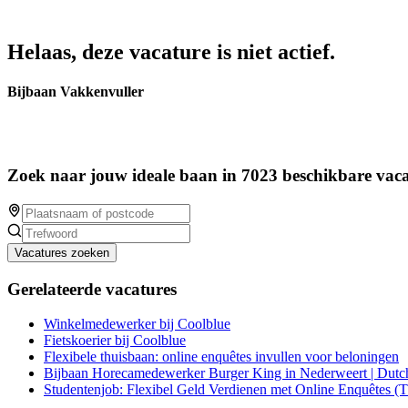
Helaas, deze vacature is niet actief.
Bijbaan Vakkenvuller
Zoek naar jouw ideale baan in 7023 beschikbare vaca
Vacatures zoeken
Gerelateerde vacatures
Winkelmedewerker bij Coolblue
Fietskoerier bij Coolblue
Flexibele thuisbaan: online enquêtes invullen voor beloningen
Bijbaan Horecamedewerker Burger King in Nederweert | Dutc
Studentenjob: Flexibel Geld Verdienen met Online Enquêtes (