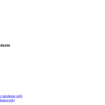
tures
h speaking only
Thuiswerk)