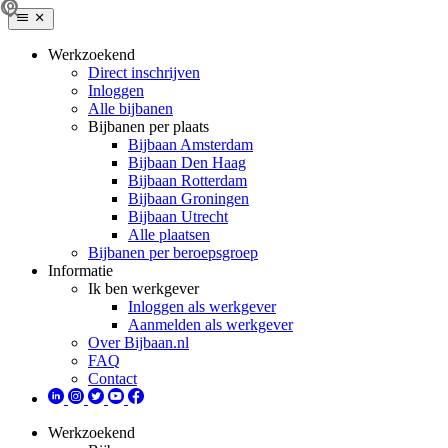
Werkzoekend
Direct inschrijven
Inloggen
Alle bijbanen
Bijbanen per plaats
Bijbaan Amsterdam
Bijbaan Den Haag
Bijbaan Rotterdam
Bijbaan Groningen
Bijbaan Utrecht
Alle plaatsen
Bijbanen per beroepsgroep
Informatie
Ik ben werkgever
Inloggen als werkgever
Aanmelden als werkgever
Over Bijbaan.nl
FAQ
Contact
Werkzoekend