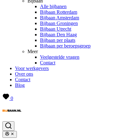
Bijbaan
Alle bijbanen
Bijbaan Rotterdam
Bijbaan Amsterdam
Bijbaan Groningen
Bijbaan Utrecht
Bijbaan Den Haag
Bijbaan per plaats
Bijbaan per beroepsgroep
Meer
Veelgestelde vragen
Contact
Voor werkgevers
Over ons
Contact
Blog
0