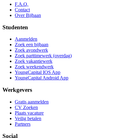
F.A.Q.
Contact
Over Bijbaan
Studenten
Aanmelden
Zoek een bijbaan
Zoek avondwerk
Zoek parttimewerk (overdag)
Zoek vakantiewerk
Zoek weekendwerk
YoungCapital IOS App
YoungCapital Android App
Werkgevers
Gratis aanmelden
CV Zoeken
Plaats vacature
Veilig betalen
Partners
Social