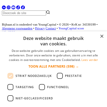
Bijbaan.nl is onderdeel van YoungCapital • © 2026 • KvK nr: 34330199 •
Algemene voorwaarden
•
Privacy
Contact
•
YoungCapital score
4.3 - 3366 reviews
×
Deze website maakt gebruik
van cookies.
Inloggen als bedrijf
Deze website gebruikt cookies om uw gebruikerservaring te
verbeteren. Door onze website te gebruiken, stemt u in met alle
E-mail
*
cookies in overeenstemming met ons Cookiebeleid.
Lees verder
TOON ALLE PARTNERS
(598) →
Wachtwoord
STRIKT NOODZAKELIJK
PRESTATIE
login gegevens onthouden
Wachtwoord vergeten?
login
TARGETING
FUNCTIONEEL
Bedrijf aanmelden
NIET-GECLASSIFICEERD
Na het aanmelden kun je meteen je vacature plaatsen en heb je je