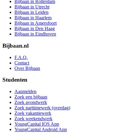
Bijbaan in Rotterdam
Bijbaan in Utrecht
Bijbaan in Leiden
Bijbaan in Haarlem
Bijbaan in Amersfoort
Bijbaan in Den Haag
Bijbaan in Eindhoven
Bijbaan.nl
F.A.Q.
Contact
Over Bijbaan
Studenten
Aanmelden
Zoek een bijbaan
Zoek avondwerk
Zoek parttimewerk (overdag)
Zoek vakantiewerk
Zoek weekendwerk
YoungCapital IOS App
YoungCapital Android App