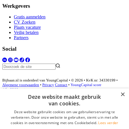
Werkgevers
Gratis aanmelden
CV Zoeken
Plaats vacature
Veilig betalen
Partners
Social
Bijbaan.nl is onderdeel van YoungCapital • © 2026 • KvK nr: 34330199 •
Algemene voorwaarden
•
Privacy
Contact
•
YoungCapital score
4.3 - 3366 reviews
×
Deze website maakt gebruik
van cookies.
Inloggen als bedrijf
Deze website gebruikt cookies om uw gebruikerservaring te
verbeteren. Door onze website te gebruiken, stemt u in met alle
E-mail
*
cookies in overeenstemming met ons Cookiebeleid.
Lees verder