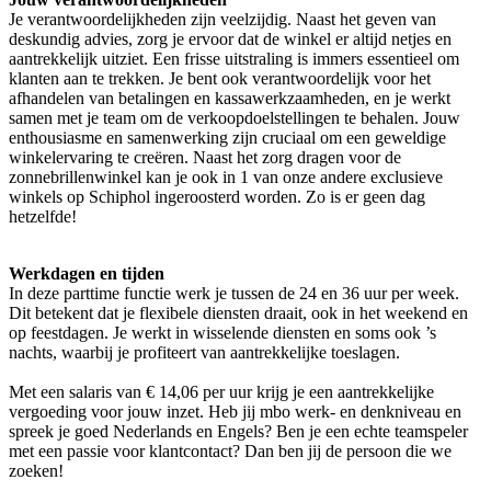
Je verantwoordelijkheden zijn veelzijdig. Naast het geven van
deskundig advies, zorg je ervoor dat de winkel er altijd netjes en
aantrekkelijk uitziet. Een frisse uitstraling is immers essentieel om
klanten aan te trekken. Je bent ook verantwoordelijk voor het
afhandelen van betalingen en kassawerkzaamheden, en je werkt
samen met je team om de verkoopdoelstellingen te behalen. Jouw
enthousiasme en samenwerking zijn cruciaal om een geweldige
winkelervaring te creëren. Naast het zorg dragen voor de
zonnebrillenwinkel kan je ook in 1 van onze andere exclusieve
winkels op Schiphol ingeroosterd worden. Zo is er geen dag
hetzelfde!
Werkdagen en tijden
In deze parttime functie werk je tussen de 24 en 36 uur per week.
Dit betekent dat je flexibele diensten draait, ook in het weekend en
op feestdagen. Je werkt in wisselende diensten en soms ook ’s
nachts, waarbij je profiteert van aantrekkelijke toeslagen.
Met een salaris van € 14,06 per uur krijg je een aantrekkelijke
vergoeding voor jouw inzet. Heb jij mbo werk- en denkniveau en
spreek je goed Nederlands en Engels? Ben je een echte teamspeler
met een passie voor klantcontact? Dan ben jij de persoon die we
zoeken!