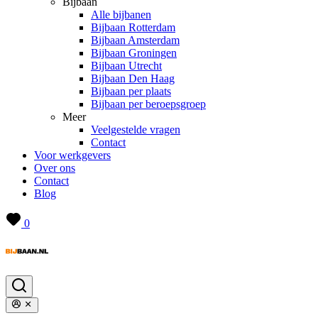
Bijbaan
Alle bijbanen
Bijbaan Rotterdam
Bijbaan Amsterdam
Bijbaan Groningen
Bijbaan Utrecht
Bijbaan Den Haag
Bijbaan per plaats
Bijbaan per beroepsgroep
Meer
Veelgestelde vragen
Contact
Voor werkgevers
Over ons
Contact
Blog
0