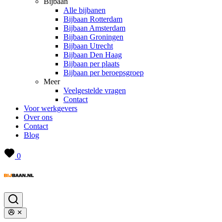
Bijbaan
Alle bijbanen
Bijbaan Rotterdam
Bijbaan Amsterdam
Bijbaan Groningen
Bijbaan Utrecht
Bijbaan Den Haag
Bijbaan per plaats
Bijbaan per beroepsgroep
Meer
Veelgestelde vragen
Contact
Voor werkgevers
Over ons
Contact
Blog
0