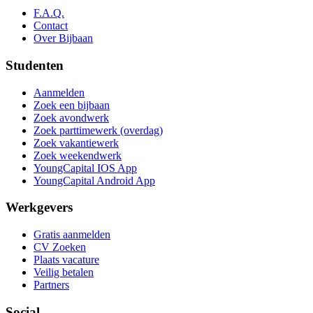
F.A.Q.
Contact
Over Bijbaan
Studenten
Aanmelden
Zoek een bijbaan
Zoek avondwerk
Zoek parttimewerk (overdag)
Zoek vakantiewerk
Zoek weekendwerk
YoungCapital IOS App
YoungCapital Android App
Werkgevers
Gratis aanmelden
CV Zoeken
Plaats vacature
Veilig betalen
Partners
Social