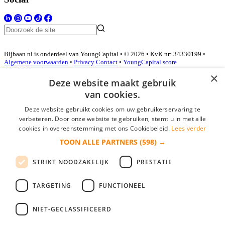
Bijbaan.nl is onderdeel van YoungCapital • © 2026 • KvK nr: 34330199 •
Algemene voorwaarden
•
Privacy
Contact
•
YoungCapital score
4.3 - 3366 reviews
×
Deze website maakt gebruik
van cookies.
Inloggen als bedrijf
Deze website gebruikt cookies om uw gebruikerservaring te
verbeteren. Door onze website te gebruiken, stemt u in met alle
E-mail
*
cookies in overeenstemming met ons Cookiebeleid.
Lees verder
TOON ALLE PARTNERS
(598) →
Wachtwoord
STRIKT NOODZAKELIJK
PRESTATIE
login gegevens onthouden
Wachtwoord vergeten?
login
TARGETING
FUNCTIONEEL
Bedrijf aanmelden
NIET-GECLASSIFICEERD
Na het aanmelden kun je meteen je vacature plaatsen en heb je je