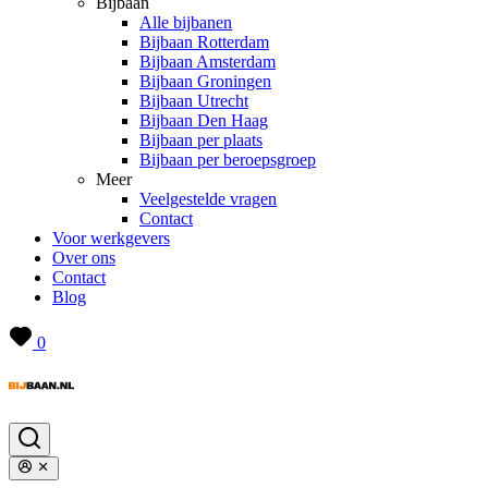
Bijbaan
Alle bijbanen
Bijbaan Rotterdam
Bijbaan Amsterdam
Bijbaan Groningen
Bijbaan Utrecht
Bijbaan Den Haag
Bijbaan per plaats
Bijbaan per beroepsgroep
Meer
Veelgestelde vragen
Contact
Voor werkgevers
Over ons
Contact
Blog
0