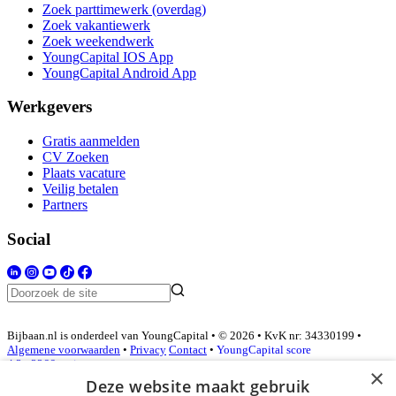
Zoek parttimewerk (overdag)
Zoek vakantiewerk
Zoek weekendwerk
YoungCapital IOS App
YoungCapital Android App
Werkgevers
Gratis aanmelden
CV Zoeken
Plaats vacature
Veilig betalen
Partners
Social
Bijbaan.nl is onderdeel van YoungCapital • © 2026 • KvK nr: 34330199 •
Algemene voorwaarden
•
Privacy
Contact
•
YoungCapital score
4.3 - 3366 reviews
×
Deze website maakt gebruik