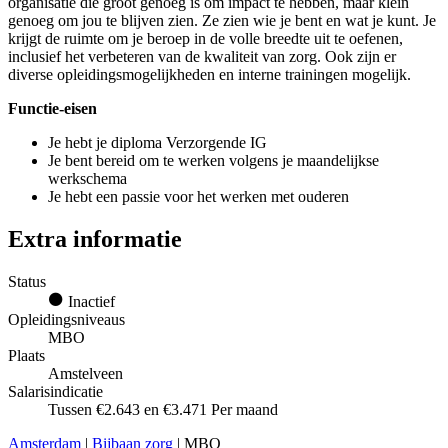
organisatie die groot genoeg is om impact te hebben, maar klein
genoeg om jou te blijven zien. Ze zien wie je bent en wat je kunt. Je
krijgt de ruimte om je beroep in de volle breedte uit te oefenen,
inclusief het verbeteren van de kwaliteit van zorg. Ook zijn er
diverse opleidingsmogelijkheden en interne trainingen mogelijk.
Functie-eisen
Je hebt je diploma Verzorgende IG
Je bent bereid om te werken volgens je maandelijkse
werkschema
Je hebt een passie voor het werken met ouderen
Extra informatie
Status
Inactief
Opleidingsniveaus
MBO
Plaats
Amstelveen
Salarisindicatie
Tussen €2.643 en €3.471 Per maand
Amsterdam
|
Bijbaan zorg
| MBO