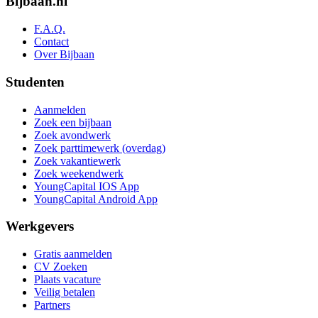
Bijbaan.nl
F.A.Q.
Contact
Over Bijbaan
Studenten
Aanmelden
Zoek een bijbaan
Zoek avondwerk
Zoek parttimewerk (overdag)
Zoek vakantiewerk
Zoek weekendwerk
YoungCapital IOS App
YoungCapital Android App
Werkgevers
Gratis aanmelden
CV Zoeken
Plaats vacature
Veilig betalen
Partners