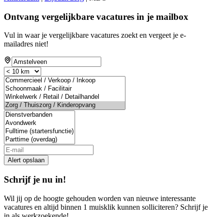
Ontvang vergelijkbare vacatures in je mailbox
Vul in waar je vergelijkbare vacatures zoekt en vergeet je e-
mailadres niet!
If
you
are
a
human,
ignore
this
field
Alert opslaan
Schrijf je nu in!
Wil jij op de hoogte gehouden worden van nieuwe interessante
vacatures en altijd binnen 1 muisklik kunnen solliciteren? Schrijf je
in als werkzoekende!