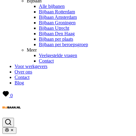
Bijbaan
Alle bijbanen
Bijbaan Rotterdam
Bijbaan Amsterdam
Bijbaan Groningen
Bijbaan Utrecht
Bijbaan Den Haag
Bijbaan per plaats
Bijbaan per beroepsgroep
Meer
Veelgestelde vragen
Contact
Voor werkgevers
Over ons
Contact
Blog
0