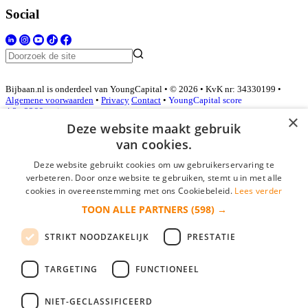
Social
Bijbaan.nl is onderdeel van YoungCapital • © 2026 • KvK nr: 34330199 •
Algemene voorwaarden
•
Privacy
Contact
•
YoungCapital score
4.3 - 3366 reviews
×
Deze website maakt gebruik
van cookies.
Inloggen als bedrijf
Deze website gebruikt cookies om uw gebruikerservaring te
verbeteren. Door onze website te gebruiken, stemt u in met alle
E-mail
*
cookies in overeenstemming met ons Cookiebeleid.
Lees verder
TOON ALLE PARTNERS
(598) →
Wachtwoord
STRIKT NOODZAKELIJK
PRESTATIE
login gegevens onthouden
Wachtwoord vergeten?
login
TARGETING
FUNCTIONEEL
Bedrijf aanmelden
NIET-GECLASSIFICEERD