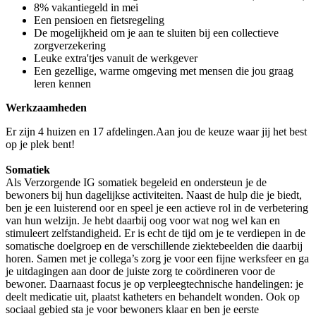
8% vakantiegeld in mei
Een pensioen en fietsregeling
De mogelijkheid om je aan te sluiten bij een collectieve
zorgverzekering
Leuke extra'tjes vanuit de werkgever
Een gezellige, warme omgeving met mensen die jou graag
leren kennen
Werkzaamheden
Er zijn 4 huizen en 17 afdelingen.Aan jou de keuze waar jij het best
op je plek bent!
Somatiek
Als Verzorgende IG somatiek begeleid en ondersteun je de
bewoners bij hun dagelijkse activiteiten. Naast de hulp die je biedt,
ben je een luisterend oor en speel je een actieve rol in de verbetering
van hun welzijn. Je hebt daarbij oog voor wat nog wel kan en
stimuleert zelfstandigheid. Er is echt de tijd om je te verdiepen in de
somatische doelgroep en de verschillende ziektebeelden die daarbij
horen. Samen met je collega’s zorg je voor een fijne werksfeer en ga
je uitdagingen aan door de juiste zorg te coördineren voor de
bewoner. Daarnaast focus je op verpleegtechnische handelingen: je
deelt medicatie uit, plaatst katheters en behandelt wonden. Ook op
sociaal gebied sta je voor bewoners klaar en ben je eerste