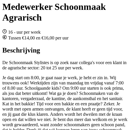
Medewerker Schoonmaak
Agrarisch
16 - uur per week
Tussen €14,00 en €16,00 per uur
Beschrijving
De Schoonmaak Stylistes is op zoek naar collega's voor een klant in
de agrarische sector: 20 tot 25 uur per week.
Je dag start om 8:00, je gaat naar je werk, je hebt er zin in. Wij
trouwens ook! Werktijden zijn van maandag tm vrijdag vanaf 7:00
of 8.00 uur. Schoolgaande kids? Om 9:00 uur starten is ook prima,
als jou dat beter uitkomt! Wat ga je doen? Schoonmaken van de
kantoren, vergaderzaal, de kantine, de aankomsthal en het sanitair.
Kat in het bakkie! Tijd voor een bakkie en een praatje? Zeker. Je
wordt met open armen ontvangen, de klant heeft er geen tijd voor,
en jij gaat die klus klaren. Anders wordt het dweilen met de kraan
open en dat willen we niet. Je bent dus meer dan welkom en je werk
wordt gewaardeerd, want zonder schoonmakers geen schoon pand,
dat is helder. Denk jij dat wij kunnen leren van jouw schoonmaak