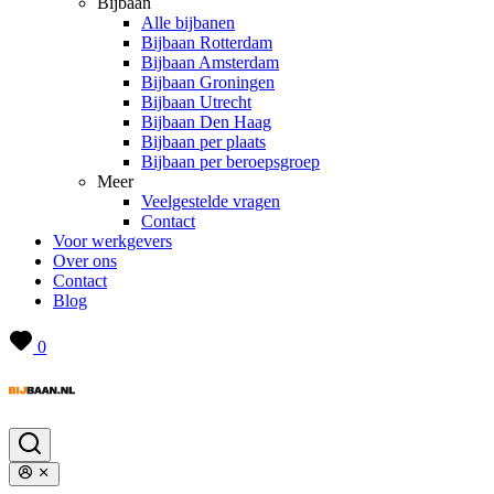
Bijbaan
Alle bijbanen
Bijbaan Rotterdam
Bijbaan Amsterdam
Bijbaan Groningen
Bijbaan Utrecht
Bijbaan Den Haag
Bijbaan per plaats
Bijbaan per beroepsgroep
Meer
Veelgestelde vragen
Contact
Voor werkgevers
Over ons
Contact
Blog
0