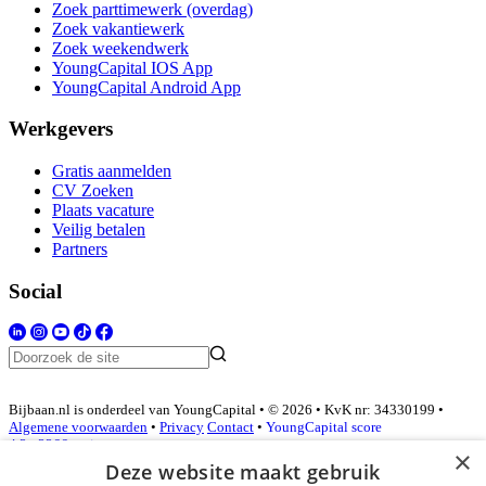
Zoek parttimewerk (overdag)
Zoek vakantiewerk
Zoek weekendwerk
YoungCapital IOS App
YoungCapital Android App
Werkgevers
Gratis aanmelden
CV Zoeken
Plaats vacature
Veilig betalen
Partners
Social
Bijbaan.nl is onderdeel van YoungCapital • © 2026 • KvK nr: 34330199 •
Algemene voorwaarden
•
Privacy
Contact
•
YoungCapital score
4.3 - 3366 reviews
×
Deze website maakt gebruik